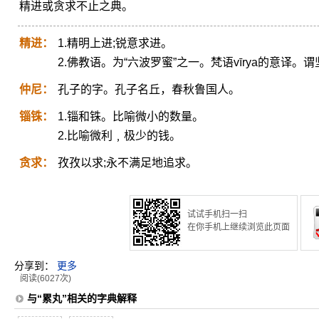
精进或贪求不止之典。
精进：
1.精明上进;锐意求进。
2.佛教语。为“六波罗蜜”之一。梵语vīrya的意译
仲尼：
孔子的字。孔子名丘，春秋鲁国人。
锱铢：
1.锱和铢。比喻微小的数量。
2.比喻微利﹐极少的钱。
贪求：
孜孜以求;永不满足地追求。
试试手机扫一扫
在你手机上继续浏览此页面
分享到：
更多
阅读(6027次)
与“累丸”相关的字典解释