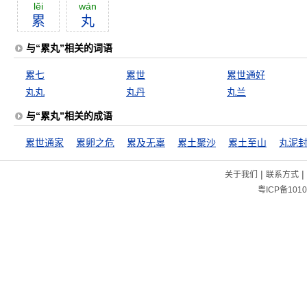
lĕi
wán
累
丸
与“累丸”相关的词语
累七
累世
累世通好
丸丸
丸丹
丸兰
与“累丸”相关的成语
累世通家
累卵之危
累及无辜
累土聚沙
累土至山
丸泥
|
|
关于我们
联系方式
粤ICP备1010