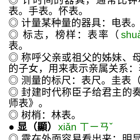
◎ 计时间的器具，通常比
表。手表。怀表。
◎ 计量某种量的器具：电表
◎ 标志，榜样：表率（
shu
表。
◎ 称呼父亲或祖父的姊妹、
的子女，用来表示亲属关系：
◎ 测量的标尺：表尺。圭表
◎ 封建时代称臣子给君主的
师表》。
◎ 树梢：林表。
●
显
（顯）
xiǎn ㄒㄧㄢˇ
◎ 露在外面容易看出来：明