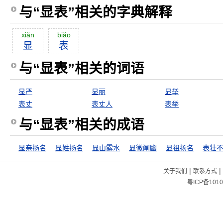
与“显表”相关的字典解释
xiăn
biăo
显
表
与“显表”相关的词语
显严
显丽
显举
表丈
表丈人
表举
与“显表”相关的成语
显亲扬名
显姓扬名
显山露水
显微阐幽
显祖扬名
|
|
关于我们
联系方式
粤ICP备1010