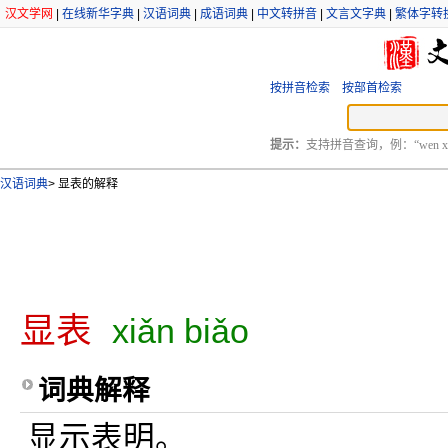
汉文学网
|
在线新华字典
|
汉语词典
|
成语词典
|
中文转拼音
|
文言文字典
|
繁体字转
按拼音检索
按部首检索
提示：
支持拼音查询，例：“wen xu
汉语词典
>
显表的解释
显表
xiǎn biǎo
词典解释
显示表明。