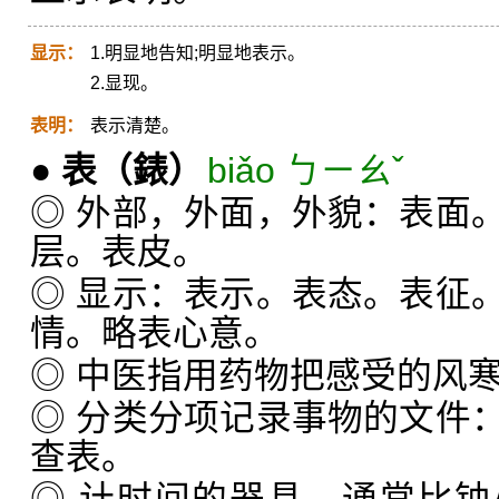
显示：
1.明显地告知;明显地表示。
2.显现。
表明：
表示清楚。
●
表
（錶）
biǎo ㄅㄧㄠˇ
◎ 外部，外面，外貌：表面
层。表皮。
◎ 显示：表示。表态。表征
情。略表心意。
◎ 中医指用药物把感受的风
◎ 分类分项记录事物的文件
查表。