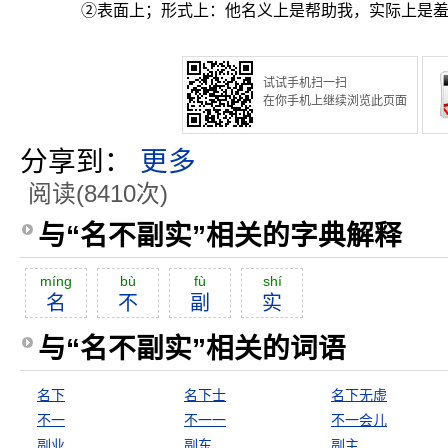
②表面上；形式上：他名义上是帮助我，实际上是
试试手机扫一扫
在你手机上继续浏览此页面
分享到：
更多
阅读(8410次)
与“名不副实”相关的字典解释
míng
bù
fù
shí
名
不
副
实
与“名不副实”相关的词语
名下
名下士
名下无虚
不一
不一一
不一会儿
副业
副东
副主