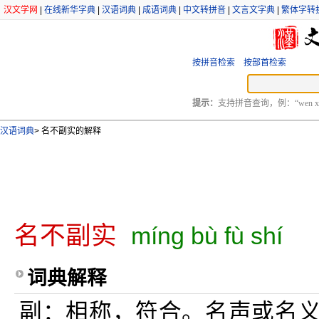
汉文学网
|
在线新华字典
|
汉语词典
|
成语词典
|
中文转拼音
|
文言文字典
|
繁体字转
按拼音检索
按部首检索
提示：
支持拼音查询，例：“wen xu
汉语词典
>
名不副实的解释
名不副实
míng bù fù shí
词典解释
副：相称，符合。名声或名