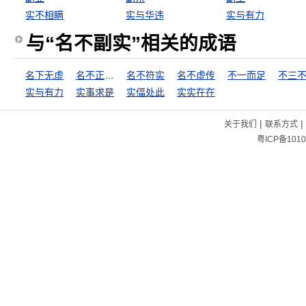
实不相瞒
实与华违
实与有力
与“名不副实”相关的成语
名下无虚
名不正，言不顺
名不符实
名不虚传
不一而足
不三
实与有力
实事求是
实偪处此
实实在在
|
|
关于我们
联系方式
粤ICP备1010