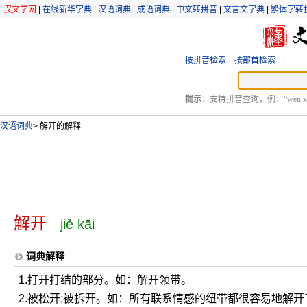
汉文学网
|
在线新华字典
|
汉语词典
|
成语词典
|
中文转拼音
|
文言文字典
|
繁体字转
按拼音检索
按部首检索
提示：
支持拼音查询，例：“wen xu
汉语词典
>
解开的解释
解开
jiě kāi
词典解释
1.打开打结的部分。如：解开领带。
2.被松开;被拆开。如：所有联系情感的纽带都很容易地解开