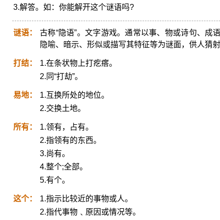
3.解答。如：你能解开这个谜语吗?
谜语：
古称“隐语”。文字游戏。通常以事、物或诗句、成
隐喻、暗示、形似或描写其特征等为谜面，供人猜
打结：
1.在条状物上打疙瘩。
2.同“打劫”。
易地：
1.互换所处的地位。
2.交换土地。
所有：
1.领有，占有。
2.指领有的东西。
3.尚有。
4.整个;全部。
5.有个。
这个：
1.指示比较近的事物或人。
2.指代事物﹑原因或情况等。