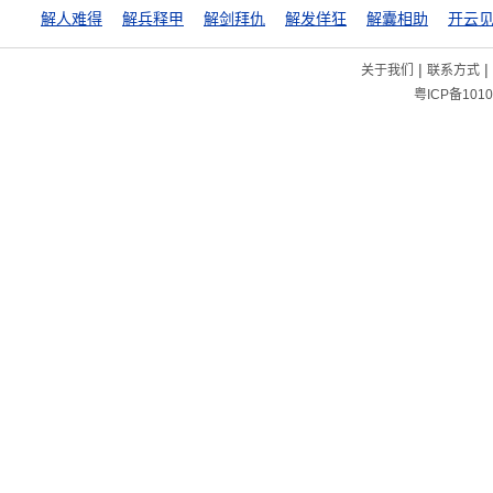
解人难得
解兵释甲
解剑拜仇
解发佯狂
解囊相助
开云
|
|
关于我们
联系方式
粤ICP备1010