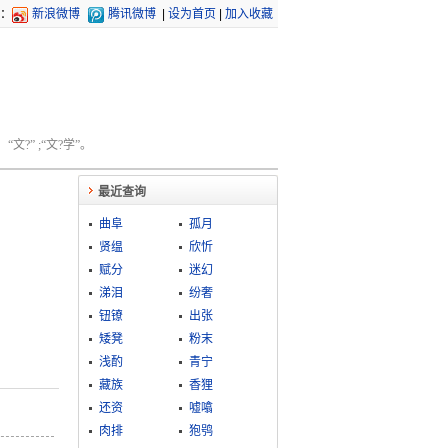
：
新浪微博
腾讯微博
|
设为首页
|
加入收藏
文?” ;“文?学”。
最近查询
曲阜
孤月
贤缊
欣忻
赋分
迷幻
涕泪
纷奢
钮镣
出张
矮凳
粉末
浅酌
青宁
藏族
香狸
还资
嘘噏
肉排
狍鸮