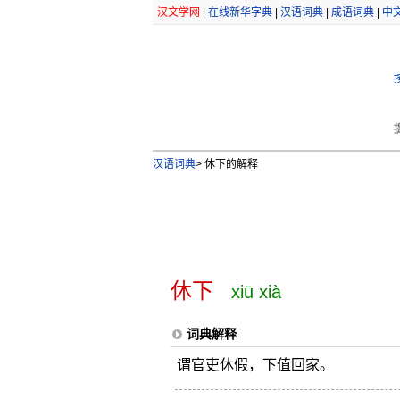
汉文学网
|
在线新华字典
|
汉语词典
|
成语词典
|
中
汉语词典
>
休下的解释
休下
xiū xià
词典解释
谓官吏休假，下值回家。