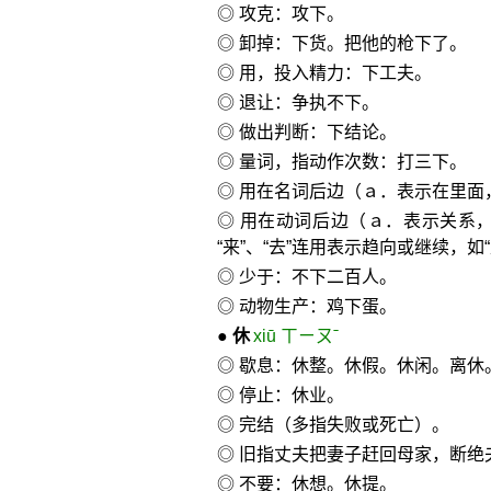
◎ 攻克：攻下。
◎ 卸掉：下货。把他的枪下了。
◎ 用，投入精力：下工夫。
◎ 退让：争执不下。
◎ 做出判断：下结论。
◎ 量词，指动作次数：打三下。
◎ 用在名词后边（ａ．表示在里面，
◎ 用在动词后边（ａ．表示关系，
“来”、“去”连用表示趋向或继续，如“
◎ 少于：不下二百人。
◎ 动物生产：鸡下蛋。
●
休
xiū ㄒㄧㄡˉ
◎ 歇息：休整。休假。休闲。离休
◎ 停止：休业。
◎ 完结（多指失败或死亡）。
◎ 旧指丈夫把妻子赶回母家，断绝
◎ 不要：休想。休提。