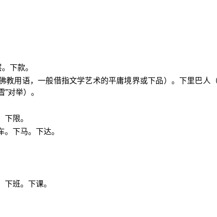
层。下款。
（佛教用语，一般借指文学艺术的平庸境界或下品）。下里巴人
雪”对举）。
。下限。
车。下马。下达。
：下班。下课。