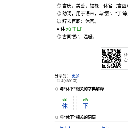
◎ 吉庆，美善，福禄：休咎（吉凶
◎ 助词，用于语末，与“罢”、“了
◎ 辞去官职：休官。
●
休
xù ㄒㄩˋ
◎ 古同“煦”，温暖。
试
在
分享到：
更多
阅读(4891次)
与“休下”相关的字典解释
xiū
xià
休
下
与“休下”相关的词语