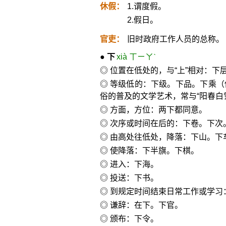
休假：
1.谓度假。
2.假日。
官吏：
旧时政府工作人员的总称。
●
下
xià ㄒㄧㄚˋ
◎ 位置在低处的，与“上”相对：下
◎ 等级低的：下级。下品。下乘
俗的普及的文学艺术，常与“阳春白
◎ 方面，方位：两下都同意。
◎ 次序或时间在后的：下卷。下次
◎ 由高处往低处，降落：下山。下
◎ 使降落：下半旗。下棋。
◎ 进入：下海。
◎ 投送：下书。
◎ 到规定时间结束日常工作或学习
◎ 谦辞：在下。下官。
◎ 颁布：下令。