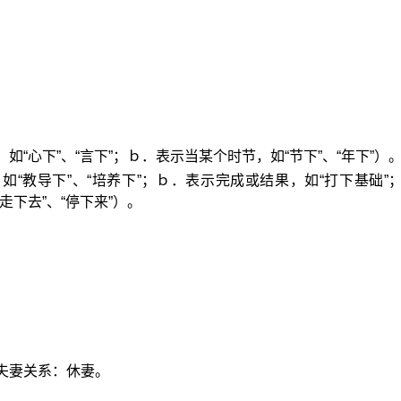
如“心下”、“言下”；ｂ．表示当某个时节，如“节下”、“年下”）
如“教导下”、“培养下”；ｂ．表示完成或结果，如“打下基础”
走下去”、“停下来”）。
。
夫妻关系：休妻。