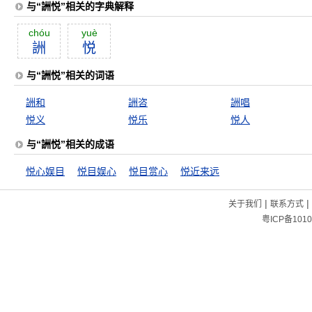
与“詶悦”相关的字典解释
chóu
yuè
詶
悦
与“詶悦”相关的词语
詶和
詶咨
詶唱
悦义
悦乐
悦人
与“詶悦”相关的成语
悦心娱目
悦目娱心
悦目赏心
悦近来远
|
|
关于我们
联系方式
粤ICP备1010