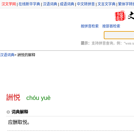
汉文学网
|
在线新华字典
|
汉语词典
|
成语词典
|
中文转拼音
|
文言文字典
|
繁体字转
按拼音检索
按部首检索
提示：
支持拼音查询，例：“wen xu
汉语词典
>
詶悦的解释
詶悦
chóu yuè
词典解释
应酬取悦。