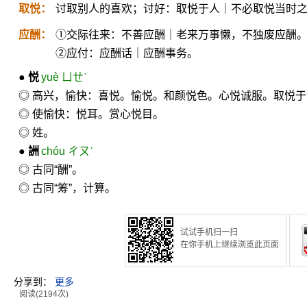
取悦：
讨取别人的喜欢；讨好：取悦于人｜不必取悦当时
应酬：
①交际往来：不善应酬｜老来万事懒，不独废应酬
②应付：应酬话｜应酬事务。
●
悦
yuè ㄩㄝˋ
◎ 高兴，愉快：喜悦。愉悦。和颜悦色。心悦诚服。取悦于
◎ 使愉快：悦耳。赏心悦目。
◎ 姓。
●
詶
chóu ㄔㄡˊ
◎ 古同“酬”。
◎ 古同“筹”，计算。
试试手机扫一扫
在你手机上继续浏览此页面
分享到：
更多
阅读(2194次)