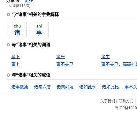
分享到：
更多
阅读(8116次)
与“诸事”相关的字典解释
zhū
shì
诸
事
与“诸事”相关的词语
诸下
诸严
诸主
事上
事不关己
事不关己，高高挂
与“诸事”相关的成语
诸事麇集
诸亲六眷
诸亲好友
诸如此例
诸如此比
事不
|
|
关于我们
联系方式
粤ICP备1010