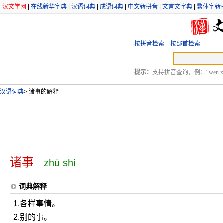
汉文学网
|
在线新华字典
|
汉语词典
|
成语词典
|
中文转拼音
|
文言文字典
|
繁体字转
按拼音检索
按部首检索
提示：
支持拼音查询，例：“wen xu
汉语词典
>
诸事的解释
诸事
zhū shì
词典解释
1.各样事情。
2.别的事。