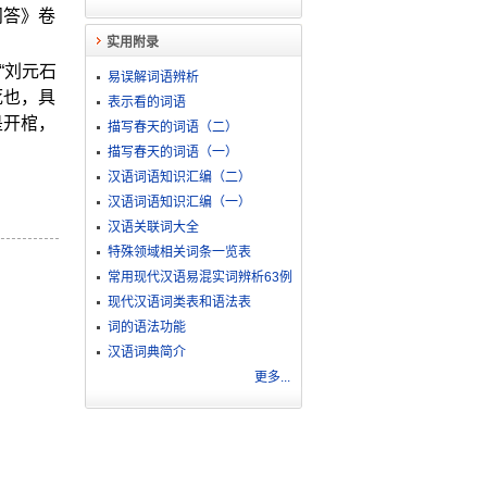
问答》卷
实用附录
“刘元石
易误解词语辨析
死也，具
表示看的词语
是开棺，
描写春天的词语（二）
描写春天的词语（一）
汉语词语知识汇编（二）
汉语词语知识汇编（一）
汉语关联词大全
特殊领域相关词条一览表
常用现代汉语易混实词辨析63例
现代汉语词类表和语法表
词的语法功能
汉语词典简介
更多...