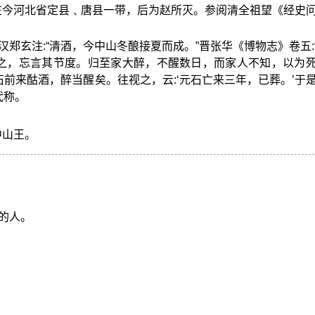
在今河北省定县﹑唐县一带，后为赵所灭。参阅清全祖望《经史
”汉郑玄注:“清酒，今中山冬酿接夏而成。”晋张华《博物志》卷五:
之，忘言其节度。归至家大醉，不醒数日，而家人不知，以为
前来酤酒，醉当醒矣。往视之，云:‘元石亡来三年，已葬。’于
代称。
中山王。
的人。