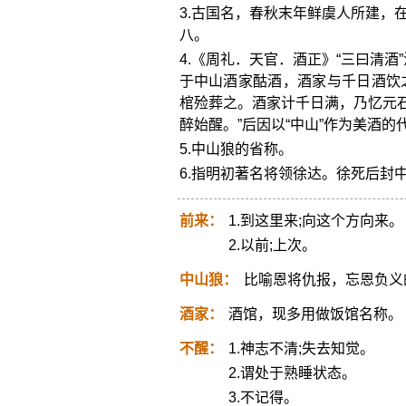
3.古国名，春秋末年鲜虞人所建，
八。
4.《周礼．天官．酒正》“三曰清酒
于中山酒家酤酒，酒家与千日酒饮
棺殓葬之。酒家计千日满，乃忆元石
醉始醒。”后因以“中山”作为美酒的
5.中山狼的省称。
6.指明初著名将领徐达。徐死后封
前来：
1.到这里来;向这个方向来。
2.以前;上次。
中山狼：
比喻恩将仇报，忘恩负义
酒家：
酒馆，现多用做饭馆名称。
不醒：
1.神志不清;失去知觉。
2.谓处于熟睡状态。
3.不记得。