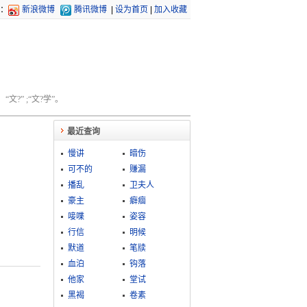
：
新浪微博
腾讯微博
|
设为首页
|
加入收藏
文?” ;“文?学”。
最近查询
慢讲
暗伤
可不的
赚漏
播乱
卫夫人
豪主
癖痼
唼喋
姿容
行信
明候
默道
笔牍
血泊
钩落
他家
堂试
黑褐
卷素