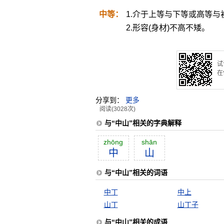
中等：
1.介于上等与下等或高等与
2.形容(身材)不高不矮。
试
在
分享到：
更多
阅读(3028次)
与“中山”相关的字典解释
zhōng
shān
中
山
与“中山”相关的词语
中丁
中上
山丁
山丁子
与“中山”相关的成语