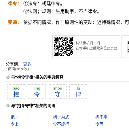
律令：
①法令：朝廷律令。
②法则；规则：生用助字，不当律令。
变通：
依据不同情况，作非原则性的变动：遇特殊情况，
试试手机扫一扫
在你手机上继续浏览此页面
分享到：
更多
阅读(3876次)
与“抱令守律”相关的字典解释
bào
lìng
shŏu
lǜ
抱
令
守
律
与“抱令守律”相关的词语
抱一
抱一为式
抱不平
令上
令不虚行
令丙