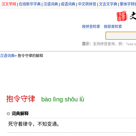
汉文学网
|
在线新华字典
|
汉语词典
|
成语词典
|
中文转拼音
|
文言文字典
|
繁体字转
按拼音检索
按部首检索
提示：
支持拼音查询，例：“wen xu
汉语词典
>
抱令守律的解释
抱令守律
bào lìng shǒu lǜ
词典解释
死守着律令，不知变通。