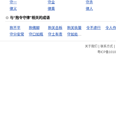
守一
守业
守丞
律义
律乘
律人
与“抱令守律”相关的成语
抱不平
抱佛脚
抱关击柝
抱关执籥
令不虚行
令人
守分安常
守口如瓶
守土有责
守如处女，出如脱兔
|
|
关于我们
联系方式
粤ICP备1010