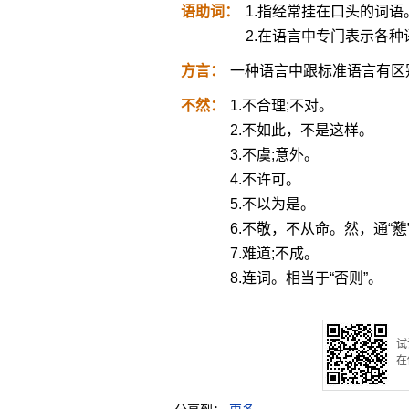
语助词：
1.指经常挂在口头的词语
2.在语言中专门表示各
方言：
一种语言中跟标准语言有区
不然：
1.不合理;不对。
2.不如此，不是这样。
3.不虞;意外。
4.不许可。
5.不以为是。
6.不敬，不从命。然，通“戁
7.难道;不成。
8.连词。相当于“否则”。
试
在