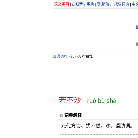
汉文学网
|
在线新华字典
|
汉语词典
|
成语词典
|
中
汉语词典
>
若不沙的解释
若不沙
ruò bù shā
词典解释
元代方言。犹不然。沙，语助词。