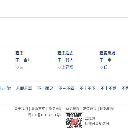
若不
若不胜衣
若丧考妣
不一会儿
不一其人
不一定
沙三
沙上建塔
沙丘
出一辙
若即若离
不一而足
不三不四
不上不下
不上不落
不
|
|
|
|
|
关于我们
联系方式
免责声明
意见建议
友情链接
网站地图
粤ICP备10104591号-1
二维码
扫描可直接访问