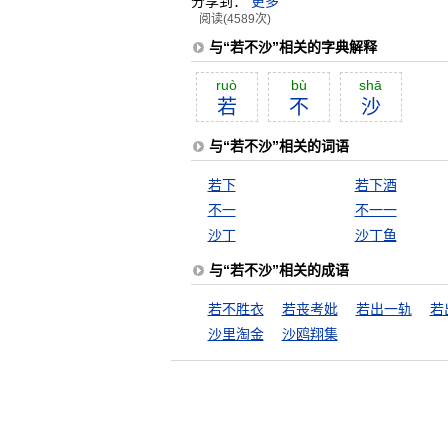
分享到：
更多
阅读(4589次)
与“若不沙”相关的字典解释
ruò
bù
shā
若
不
沙
与“若不沙”相关的词语
若下
若下酒
不一
不一一
沙丁
沙丁鱼
与“若不沙”相关的成语
若不胜衣
若丧考妣
若出一轨
若
沙里淘金
沙鸥翔集