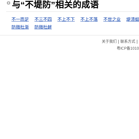
与“不堤防”相关的成语
不一而足
不三不四
不上不下
不上不落
不世之业
堤溃
防微杜渐
防微杜衅
|
|
关于我们
联系方式
粤ICP备1010