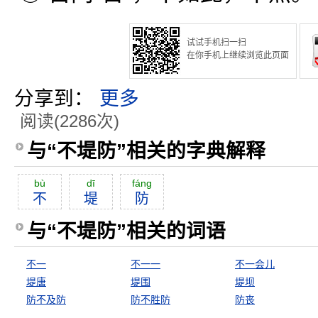
试试手机扫一扫
在你手机上继续浏览此页面
分享到：
更多
阅读(2286次)
与“不堤防”相关的字典解释
bù
dī
fáng
不
堤
防
与“不堤防”相关的词语
不一
不一一
不一会儿
堤唐
堤围
堤坝
防不及防
防不胜防
防丧