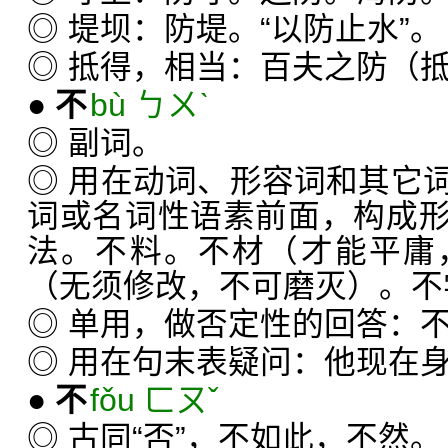
◎ 堤坝：防堤。“以防止水”。
◎ 抵得，相当：百夫之防（
●
不
bù ㄅㄨˋ
◎ 副词。
◎ 用在动词、形容词和其它
词或名词性语素前面，构成
法。不料。不材（才能平庸
（无须修改，不可磨灭）。不
◎ 单用，做否定性的回答：
◎ 用在句末表疑问：他现在
●
不
fǒu ㄈㄡˇ
◎ 古同“否”，不如此，不然。