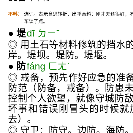
不料：
连词。表示意思转折，出乎意料：刚才天还很好，
车误了点。
●
堤
dī ㄉㄧˉ
◎ 用土石等材料修筑的挡水
岸。堤坝。堤防。堤堰。
●
防
fáng ㄈㄤˊ
◎ 戒备，预先作好应急的准
防范（防备，戒备）。防患
控制个人欲望，就像守城防
坏事和错误刚冒头的时候就
去）。
◎ 守卫：防守。边防。海防