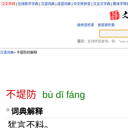
汉文学网
|
在线新华字典
|
汉语词典
|
成语词典
|
中文转拼音
|
文言文字典
|
繁体字转
按拼音检索
按部首检索
提示：
支持拼音查询，例：“wen xu
汉语词典
>
不堤防的解释
不堤防
bù dī fáng
词典解释
犹言不料。