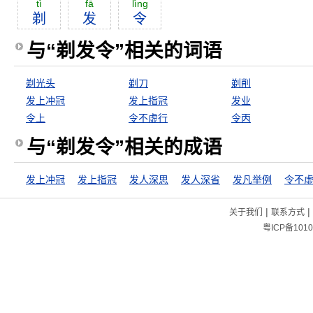
tì
fā
lìng
剃
发
令
与“剃发令”相关的词语
剃光头
剃刀
剃削
发上冲冠
发上指冠
发业
令上
令不虚行
令丙
与“剃发令”相关的成语
发上冲冠
发上指冠
发人深思
发人深省
发凡举例
令不
|
|
关于我们
联系方式
粤ICP备1010