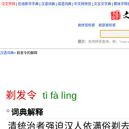
汉文学网
|
在线新华字典
|
汉语词典
|
成语词典
|
中文转拼音
|
文言文字典
|
繁体字转
按拼音检索
按部首检索
提示：
支持拼音查询，例：“wen xu
汉语词典
>
剃发令的解释
剃发令
tì fà lìng
词典解释
清统治者强迫汉人依满俗剃