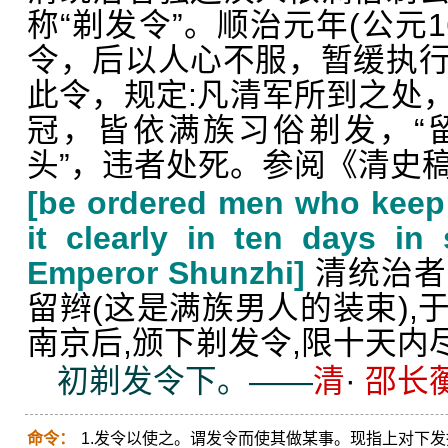
称“剃发令”。顺治元年(公元1
令，后以人心不服，暂缓执
此令，规定:凡清军所到之处
冠，皆依满族习俗剃发，“
头”，违者处死。参阅《清史
[be ordered men who keep t
it clearly in ten days in
Emperor Shunzhi]
清统治者
留辫(这是满族男人的装束),
南京后,颁下剃发令,限十天内
初剃发令下。——
清
·
邵长
命令：
1.发令以使之。谓发令而使其做某事。现指上对下