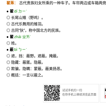
翟茀：
古代贵族妇女所乘的一种车子。车帘两边或车箱两
●
翟
dí ㄉㄧˊ
◎ 长尾山雉（野鸡）。
◎ 古代乐舞用的雉羽。
◎ 古同“狄”，称中国北方的民族。
●
翟
zhái ㄓㄞˊ
◎ 姓。
●
蔽
bì ㄅㄧˋ
◎ 遮，挡：蔽野。遮蔽。掩蔽。
◎ 隐藏：蔽匿。隐蔽。
◎ 欺骗，隐瞒：蒙蔽。蔽美扬恶。
◎ 概括：一言以蔽之。
试试手机扫一扫
在你手机上继续浏览此页面