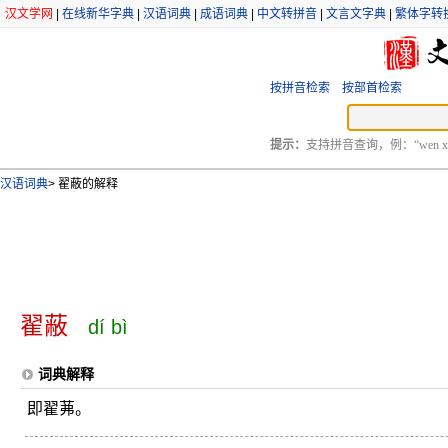
汉文学网
|
在线新华字典
|
汉语词典
|
成语词典
|
中文转拼音
|
文言文字典
|
繁体字转
按拼音检索
按部首检索
提示：
支持拼音查询，例：“wen xu
汉语词典
>
翟蔽的解释
翟蔽
dí bì
词典解释
即翟茀。