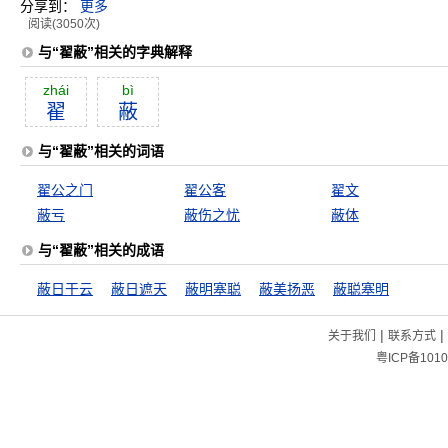
分享到：
更多
阅读(3050次)
与“翟蔽”相关的字典解释
zhái
bì
翟
蔽
与“翟蔽”相关的词语
翟公之门
翟公客
翟文
蔽亏
蔽伤之忧
蔽体
与“翟蔽”相关的成语
蔽日干云
蔽日遮天
蔽明塞聪
蔽美扬恶
蔽聪塞明
|
|
关于我们
联系方式
粤ICP备1010