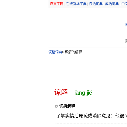
汉文学网
|
在线新华字典
|
汉语词典
|
成语词典
|
中
汉语词典
>
谅解的解释
谅解
liàng jiě
词典解释
了解实情后原谅或消除意见：他很