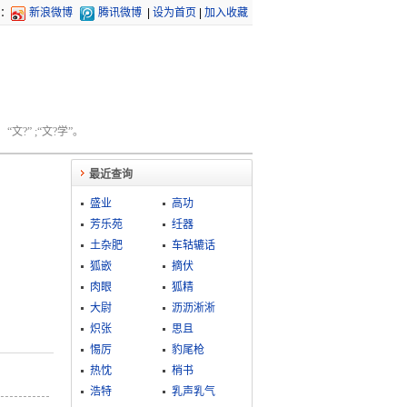
：
新浪微博
腾讯微博
|
设为首页
|
加入收藏
文?” ;“文?学”。
最近查询
盛业
高功
芳乐苑
纴器
土杂肥
车轱辘话
狐嵌
摘伏
肉眼
狐精
大尉
沥沥淅淅
炽张
思且
惕厉
豹尾枪
热忱
梢书
浩特
乳声乳气