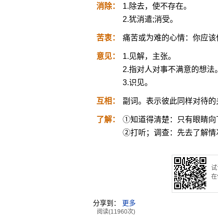
消除：
1.除去，使不存在。
2.犹消遣;消受。
苦衷：
痛苦或为难的心情：你应该
意见：
1.见解，主张。
2.指对人对事不满意的想法
3.识见。
互相：
副词。表示彼此同样对待的
了解：
①知道得清楚：只有眼睛向
②打听；调查：先去了解情
试
在
分享到：
更多
阅读(11960次)