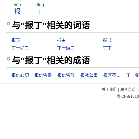
bào
dīng
报
丁
与“报丁”相关的词语
报丧
报主
报书
丁一卯二
丁一确二
丁丁
与“报丁”相关的成语
报仇心切
报仇雪恨
报仇雪耻
报冰公事
报喜不报忧
丁一
|
|
关于我们
联系方式
粤ICP备1010