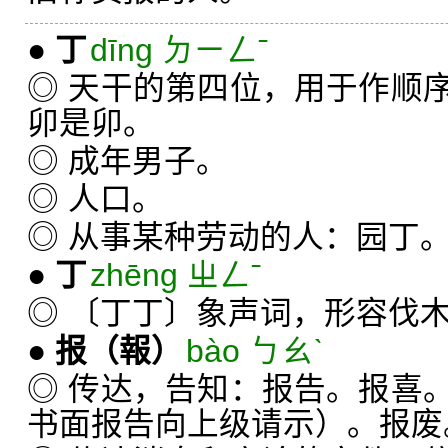
●
丁
dīng ㄉㄧㄥˉ
◎ 天干的第四位，用于作顺
卯是卯。
◎ 成年男子。
◎ 人口。
◎ 从事某种劳动的人：园丁
●
丁
zhēng ㄓㄥˉ
◎ 〔丁丁〕象声词，形容伐
●
报
（報）
bào ㄅㄠˋ
◎ 传达，告知：报告。报喜
书面报告向上级请示）。报废