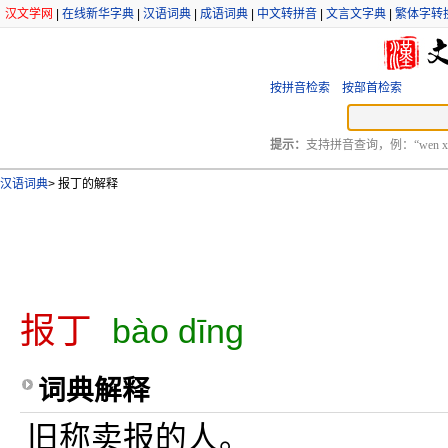
汉文学网
|
在线新华字典
|
汉语词典
|
成语词典
|
中文转拼音
|
文言文字典
|
繁体字转
按拼音检索
按部首检索
提示：
支持拼音查询，例：“wen xu
汉语词典
>
报丁的解释
报丁
bào dīng
词典解释
旧称卖报的人。