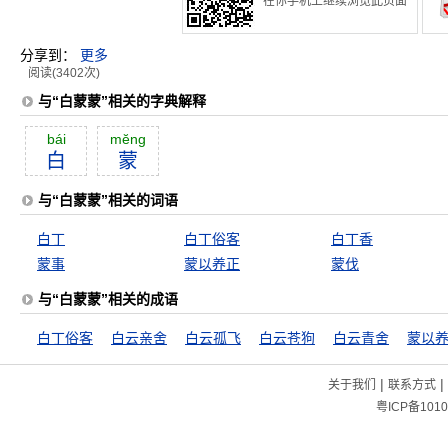
在你手机上继续浏览此页面
分享到：
更多
阅读(3402次)
与“白蒙蒙”相关的字典解释
bái
mĕng
白
蒙
与“白蒙蒙”相关的词语
白丁
白丁俗客
白丁香
蒙事
蒙以养正
蒙伐
与“白蒙蒙”相关的成语
白丁俗客
白云亲舍
白云孤飞
白云苍狗
白云青舍
蒙以
|
|
关于我们
联系方式
粤ICP备1010