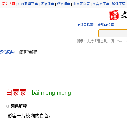
汉文学网
|
在线新华字典
|
汉语词典
|
成语词典
|
中文转拼音
|
文言文字典
|
繁体字转
按拼音检索
按部首检索
提示：
支持拼音查询，例：“wen xu
汉语词典
>
白蒙蒙的解释
白蒙蒙
bái mēng mēng
词典解释
形容一片模糊的白色。