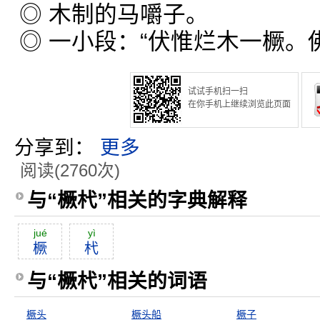
◎ 木制的马嚼子。
◎ 一小段：“伏惟烂木一橛。
试试手机扫一扫
在你手机上继续浏览此页面
分享到：
更多
阅读(2760次)
与“橛杙”相关的字典解释
jué
yì
橛
杙
与“橛杙”相关的词语
橛头
橛头船
橛子