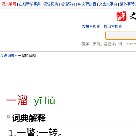
汉文学网
|
在线新华字典
|
汉语词典
|
成语词典
|
中文转拼音
|
文言文字典
|
繁体字转
按拼音检索
按部首检索
提示：
支持拼音查询，例：“wen xu
汉语词典
>
一溜的解释
一溜
yī liù
词典解释
1.一瞥;一转。