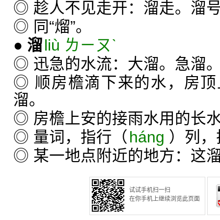
◎ 趁人不见走开：溜走。溜
◎ 同“熘”。
●
溜
liù ㄌㄧㄡˋ
◎ 迅急的水流：大溜。急溜
◎ 顺房檐滴下来的水，房
溜。
◎ 房檐上安的接雨水用的长
◎ 量词，指行（
háng
）列，
◎ 某一地点附近的地方：这
试试手机扫一扫
在你手机上继续浏览此页面