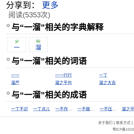
分享到：
更多
阅读(5353次)
与“一溜”相关的字典解释
yī
liū
一
溜
与“一溜”相关的词语
一一
一一行行
一丁
溜严
溜之乎也
溜之大吉
与“一溜”相关的成语
一丁不识
一丁点儿
一不作，二不休
一不做，二不休
一不压众，百不随一
溜之
|
|
关于我们
联系方式
粤ICP备1010