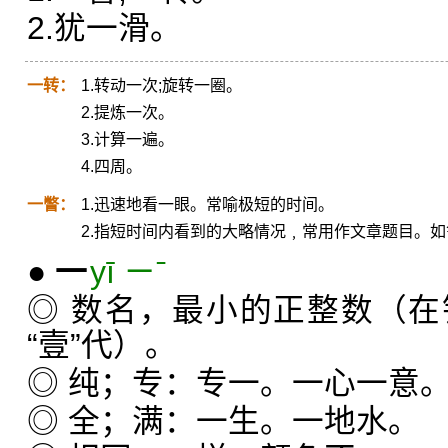
2.犹一滑。
一转：
1.转动一次;旋转一圈。
2.提炼一次。
3.计算一遍。
4.四周。
一瞥：
1.迅速地看一眼。常喻极短的时间。
2.指短时间内看到的大略情况﹐常用作文章题目。
●
一
yī ㄧˉ
◎ 数名，最小的正整数（
“壹”代）。
◎ 纯；专：专一。一心一意
◎ 全；满：一生。一地水。