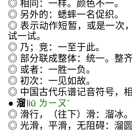
◎ 相同：一样。颜色不一。
◎ 另外的：蟋蟀一名促织。
◎ 表示动作短暂，或是一次
试一试。
◎ 乃；竞：一至于此。
◎ 部分联成整体：统一。整
◎ 或者：一胜一负。
◎ 初次：一见如故。
◎ 中国古代乐谱记音符号，相
●
溜
liū ㄌㄧㄡˉ
◎ 滑行，（往下）滑：溜冰
◎ 光滑，平滑，无阻碍：溜