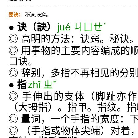
要诀：
秘诀;诀窍。
●
诀
（訣）
jué ㄐㄩㄝˊ
◎ 高明的方法：诀窍。秘诀
◎ 用事物的主要内容编成的
口诀。
◎ 辞别，多指不再相见的分
●
指
zhǐ ㄓˇ
◎ 手伸出的支体（脚趾亦作
（大拇指）。指甲。指纹。指
◎ 量词，一个手指的宽度：
◎ （手指或物体尖端）对着