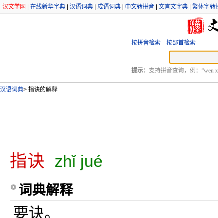
汉文学网
|
在线新华字典
|
汉语词典
|
成语词典
|
中文转拼音
|
文言文字典
|
繁体字转
按拼音检索
按部首检索
提示：
支持拼音查询，例：“wen xu
汉语词典
>
指诀的解释
指诀
zhǐ jué
词典解释
要诀。