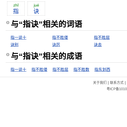
zhĭ
jué
指
诀
与“指诀”相关的词语
指一说十
指不胜偻
指不胜屈
诀别
诀厉
诀去
与“指诀”相关的成语
指一说十
指不胜偻
指不胜屈
指不胜数
指东划西
|
|
关于我们
联系方式
粤ICP备1010