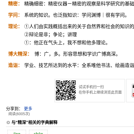
精密：
精确细密：精密仪器ㄧ精密的观察是科学研究的基
学问：
系统的知识。也泛指知识：学问渊博｜很有学问。
理论：
①人们由实践概括出来的关于自然界和社会的知识
②辩论是非；争论；讲理
①：他正在气头上，我不想和他多理论。
博大精深：
博：广，多。形容思想和学识广博高深。
造诣：
学业、技艺所达到的水平：全系唯他书法、绘画造
试试手机扫一扫
在你手机上继续浏览此页面
分享到：
更多
阅读(6005次)
与“精深”相关的字典解释
jīng
shēn