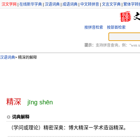
汉文学网
|
在线新华字典
|
汉语词典
|
成语词典
|
中文转拼音
|
文言文字典
|
繁体字转
按拼音检索
按部首检索
提示：
支持拼音查询，例：“wen xu
汉语词典
>
精深的解释
精深
jīng shēn
词典解释
（学问或理论）精密深奥：博大精深ㄧ学术造诣精深。