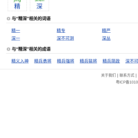
精
深
与“精深”相关的词语
精一
精专
精严
深一
深不可测
深丛
与“精深”相关的成语
精义入神
精兵勇将
精兵强将
精兵猛将
精兵简政
深不
|
|
关于我们
联系方式
粤ICP备1010