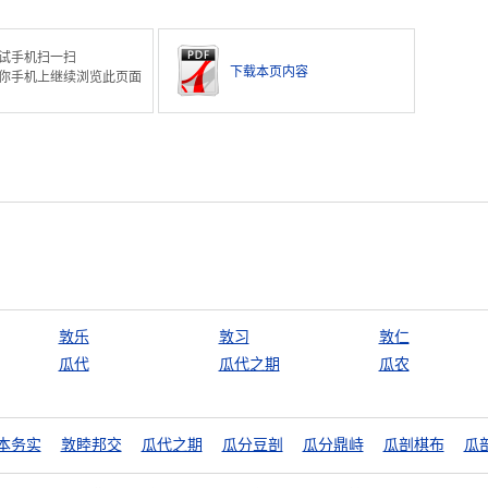
试手机扫一扫
下载本页内容
你手机上继续浏览此页面
敦乐
敦习
敦仁
瓜代
瓜代之期
瓜农
本务实
敦睦邦交
瓜代之期
瓜分豆剖
瓜分鼎峙
瓜剖棋布
瓜