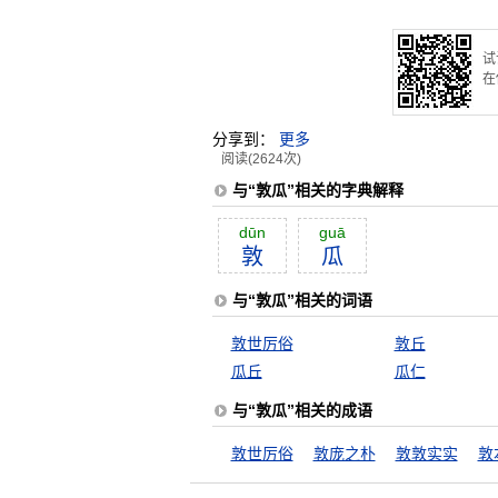
试
在
分享到：
更多
阅读(2624次)
与“敦瓜”相关的字典解释
dūn
guā
敦
瓜
与“敦瓜”相关的词语
敦世厉俗
敦丘
瓜丘
瓜仁
与“敦瓜”相关的成语
敦世厉俗
敦庞之朴
敦敦实实
敦