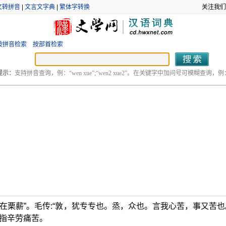
文转拼音
|
文言文字典
|
繁体字转换
关注我们
按拼音检索
按部首检索
提示：
支持拼音查询，例：“wen xue”;“wen2 xue2”。在关键字中加问号可模糊查询，例：“
在栗薪”。毛传:“敦，犹专专也。烝，众也。言我心苦，事又苦也
”指辛劳痛苦。