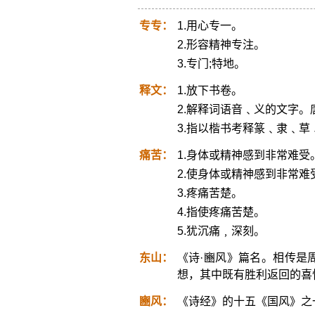
专专：
1.用心专一。
2.形容精神专注。
3.专门;特地。
释文：
1.放下书卷。
2.解释词语音﹑义的文字
3.指以楷书考释篆﹑隶﹑草
痛苦：
1.身体或精神感到非常难受
2.使身体或精神感到非常难
3.疼痛苦楚。
4.指使疼痛苦楚。
5.犹沉痛﹐深刻。
东山：
《诗·豳风》篇名。相传是
想，其中既有胜利返回的喜
豳风：
《诗经》的十五《国风》之