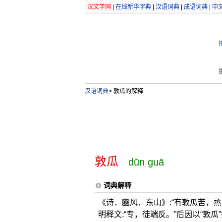
汉文学网
|
在线新华字典
|
汉语词典
|
成语词典
|
中
汉语词典
>
敦瓜的解释
敦瓜
dūn guā
词典解释
《诗．豳风．东山》:“有敦瓜苦，烝
明释文:“专，徒端反。”后因以“敦瓜