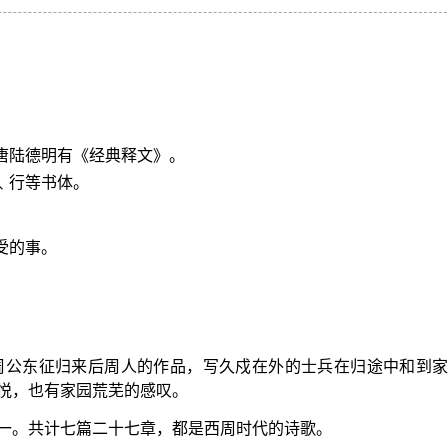
。唐陆德明有《经典释文》。
﹑行等书体。
。
受的事。
周公东征归来后周人的作品，写久戍在外的士兵在归途中和到
悦，也有家园荒芜的感叹。
一。共计七篇二十七章，都是西周时代的诗歌。