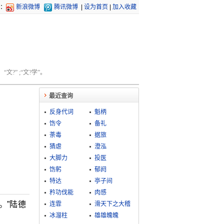
：
新浪微博
腾讯微博
|
设为首页
|
加入收藏
文?” ;“文?学”。
最近查询
反身代词
魁柄
饬令
备礼
荼毒
据旅
猜虐
澄泓
大脚力
投医
饬躬
郁阏
特达
亭子间
矜功伐能
肉感
。”陆德
连霏
滑天下之大稽
冰溜柱
雄雄魄魄