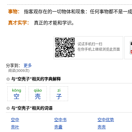
事物：
指客观存在的一切物体和现象：任何事物都不是一
真才实学：
真正的才能和学识。
试试手机扫一扫
在你手机上继续浏览此页面
分享到：
更多
阅读(3009次)
与“空壳子”相关的字典解释
kōng
qiào
zi
空
壳
子
与“空壳子”相关的词语
空中
空中书
空中优势
壳叶
壳囊
壳壳