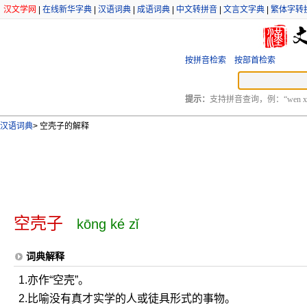
汉文学网
|
在线新华字典
|
汉语词典
|
成语词典
|
中文转拼音
|
文言文字典
|
繁体字转
按拼音检索
按部首检索
提示：
支持拼音查询，例：“wen xu
汉语词典
>
空壳子的解释
空壳子
kōng ké zǐ
词典解释
1.亦作“空壳”。
2.比喻没有真才实学的人或徒具形式的事物。