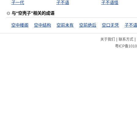
子一代
子不语
子不语怪
与“空壳子”相关的成语
空中楼阁
空中结构
空前未有
空前绝后
空口无凭
子不
|
|
关于我们
联系方式
粤ICP备1010