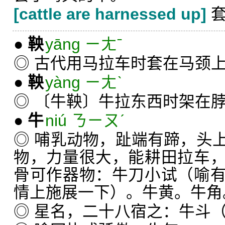
[cattle are harnessed up]
套
●
鞅
yāng ㄧㄤˉ
◎ 古代用马拉车时套在马颈
●
鞅
yàng ㄧㄤˋ
◎ 〔牛鞅〕牛拉东西时架在
●
牛
niú ㄋㄧㄡˊ
◎ 哺乳动物，趾端有蹄，头
物，力量很大，能耕田拉车
骨可作器物：牛刀小试（喻
情上施展一下）。牛黄。牛角
◎ 星名，二十八宿之：牛斗