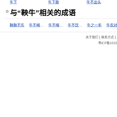
牛下
牛下歌
牛不出头
与“鞅牛”相关的成语
鞅鞅不乐
牛不喝水强按头
牛不喝水难按角
牛不饮水强按头
牛之一毛
牛农
|
|
关于我们
联系方式
粤ICP备1010