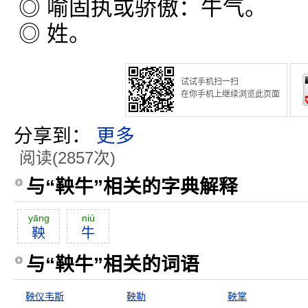
◎ 喻固执或骄傲：牛气。
◎ 姓。
试试手机扫一扫
在你手机上继续浏览此页面
分享到：
更多
阅读(2857次)
与“鞅牛”相关的字典解释
yāng
niú
鞅
牛
与“鞅牛”相关的词语
鞅仪韦斯
鞅勒
鞅掌