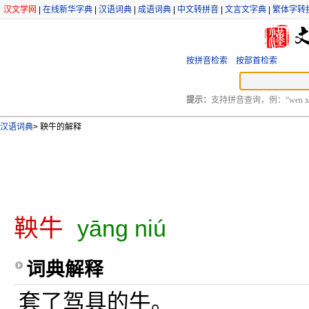
汉文学网
|
在线新华字典
|
汉语词典
|
成语词典
|
中文转拼音
|
文言文字典
|
繁体字转
按拼音检索
按部首检索
提示：
支持拼音查询，例：“wen xu
汉语词典
>
鞅牛的解释
鞅牛
yāng niú
词典解释
套了驾具的牛。