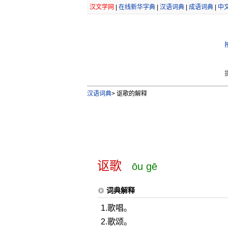
汉文学网
|
在线新华字典
|
汉语词典
|
成语词典
|
中
汉语词典
>
讴歌的解释
讴歌
ōu gē
词典解释
1.歌唱。
2.歌颂。