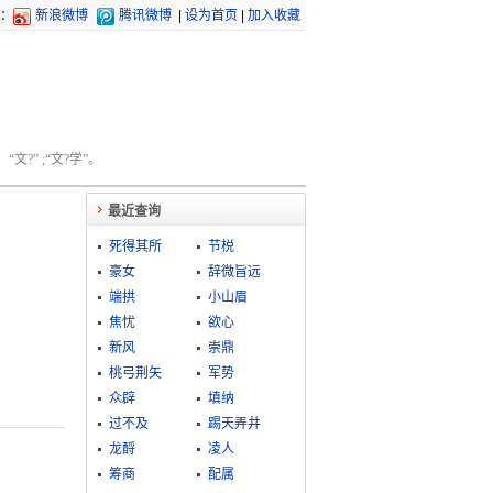
：
新浪微博
腾讯微博
|
设为首页
|
加入收藏
文?” ;“文?学”。
最近查询
死得其所
节棁
豪女
辞微旨远
端拱
小山眉
焦忧
欲心
新风
崇鼎
桃弓荆矢
军势
众辟
填纳
过不及
踢天弄井
龙酹
凌人
筹商
配属