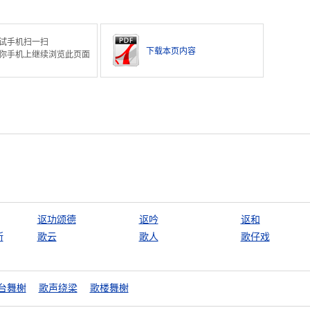
试手机扫一扫
下载本页内容
你手机上继续浏览此页面
讴功颂德
讴吟
讴和
斯
歌云
歌人
歌仔戏
台舞榭
歌声绕梁
歌楼舞榭