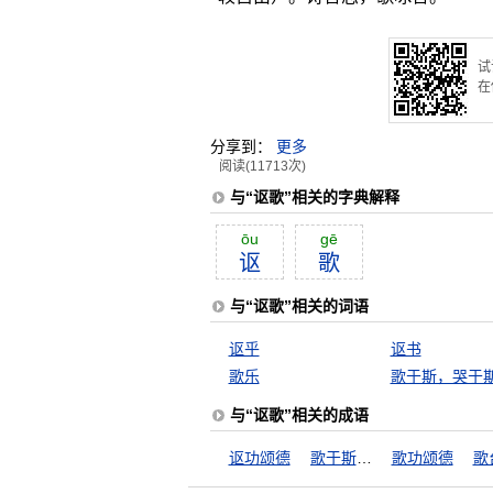
试
在
分享到：
更多
阅读(11713次)
与“讴歌”相关的字典解释
ōu
gē
讴
歌
与“讴歌”相关的词语
讴乎
讴书
歌乐
歌于斯，哭于
与“讴歌”相关的成语
讴功颂德
歌于斯，哭于斯
歌功颂德
歌