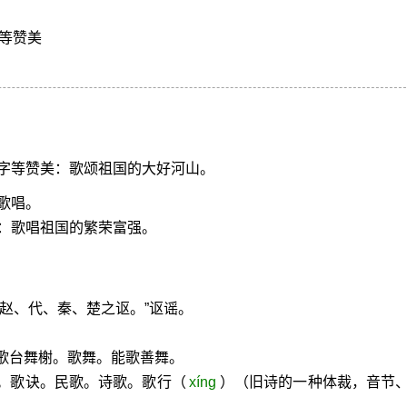
等赞美
字等赞美：歌颂祖国的大好河山。
歌唱。
：歌唱祖国的繁荣富强。
有赵、代、秦、楚之讴。”讴谣。
歌台舞榭。歌舞。能歌善舞。
词。歌诀。民歌。诗歌。歌行（
xíng
）（旧诗的一种体裁，音节