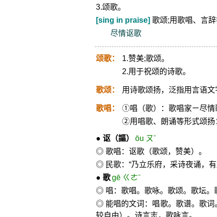
3.颂歌。
[sing in praise]
歌颂;用歌唱、言辞
尽情讴歌
颂歌：
1.赞美;歌颂。
2.用于祝颂的诗歌。
歌颂：
用诗歌颂扬，泛指用言语文
歌唱：
①唱（歌）：歌唱家ㄧ尽情
②用唱歌、朗诵等形式颂扬
●
讴
（謳）
ōu ㄡˉ
◎ 歌唱：讴歌（歌颂，赞美）。
◎ 民歌：“乃立乐府，采诗夜诵，
●
歌
gē ㄍㄜˉ
◎ 唱：歌唱。歌咏。歌颂。歌坛。
◎ 能唱的文词：唱歌。歌谱。歌
较自由）。诗言志，歌咏言。