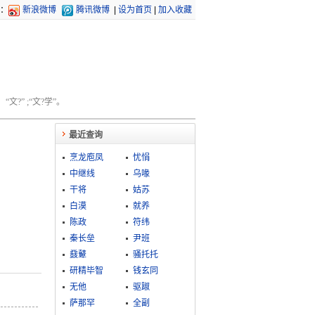
：
新浪微博
腾讯微博
|
设为首页
|
加入收藏
文?” ;“文?学”。
最近查询
烹龙庖凤
忧悁
中继线
乌喙
干将
姑苏
白漠
就养
陈政
符纬
秦长垒
尹班
鼗鼙
骚托托
研精毕智
钱玄同
无他
驱踧
萨那罕
全副