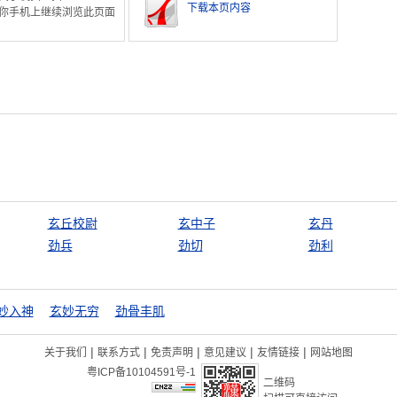
下载本页内容
你手机上继续浏览此页面
玄丘校尉
玄中子
玄丹
劲兵
劲切
劲利
妙入神
玄妙无穷
劲骨丰肌
|
|
|
|
|
关于我们
联系方式
免责声明
意见建议
友情链接
网站地图
粤ICP备10104591号-1
二维码