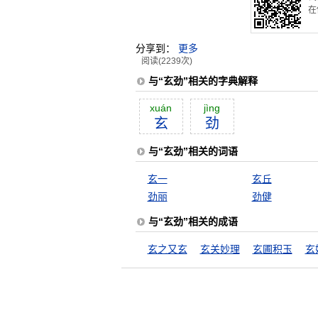
在
分享到：
更多
阅读(2239次)
与“玄劲”相关的字典解释
xuán
jìng
玄
劲
与“玄劲”相关的词语
玄一
玄丘
劲丽
劲健
与“玄劲”相关的成语
玄之又玄
玄关妙理
玄圃积玉
玄