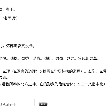
动﹑蛮干。
‘书面语’）。
。
儿。这部电影真没劲。
。劲悍。劲挺。劲秀。劲直。劲松。强劲。刚劲。疾风知劲草。
。玄理（a.深奥的道理；b.魏晋玄学所标榜的道理）。玄学。玄
玄虚。
a.道教所奉的北方之神，它的形象为龟蛇合体；b.二十八宿中北
试手机扫一扫