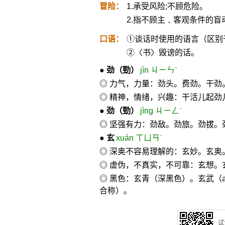
冒险：
1.承受风险;不顾危险。
2.指不顾主﹑客观条件的盲
口语：
①谈话时使用的语言（区别于
②〈书〉毁谤的话。
●
劲
（勁）
jìn ㄐㄧㄣˋ
◎ 力气，力量：劲头。费劲。干劲
◎ 精神，情绪，兴趣：干活儿起劲
●
劲
（勁）
jìng ㄐㄧㄥˋ
◎ 坚强有力：劲敌。劲旅。劲拔
●
玄
xuán ㄒㄩㄢˊ
◎ 深奥不容易理解的：玄妙。玄奥
◎ 虚伪，不真实，不可靠：玄想。
◎ 黑色：玄青（深黑色）。玄武（
合称）。
试