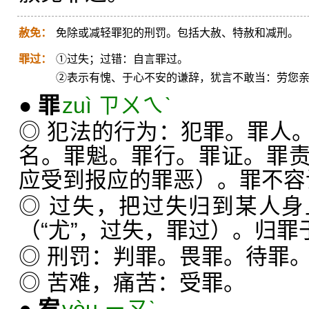
赦免：
免除或减轻罪犯的刑罚。包括大赦、特赦和减刑。
罪过：
①过失；过错：自言罪过。
②表示有愧、于心不安的谦辞，犹言不敢当：劳您
●
罪
zuì ㄗㄨㄟˋ
◎ 犯法的行为：犯罪。罪人
名。罪魁。罪行。罪证。罪
应受到报应的罪恶）。罪不容
◎ 过失，把过失归到某人
（“尤”，过失，罪过）。归罪
◎ 刑罚：判罪。畏罪。待罪
◎ 苦难，痛苦：受罪。