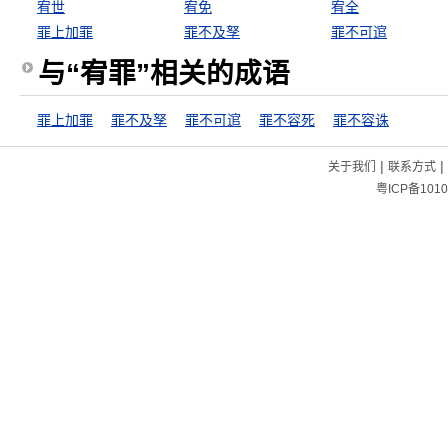
宥世
宥免
宥全
罪上加罪
罪不及孥
罪不可逭
与“宥罪”相关的成语
罪上加罪
罪不及孥
罪不可逭
罪不容死
罪不容诛
|
|
关于我们
联系方式
粤ICP备1010