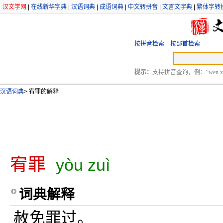
汉文学网
|
在线新华字典
|
汉语词典
|
成语词典
|
中文转拼音
|
文言文字典
|
繁体字转
按拼音检索
按部首检索
提示：
支持拼音查询，例：“wen xu
汉语词典
>
宥罪的解释
宥罪
yòu zuì
词典解释
赦免罪过。