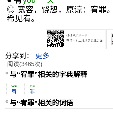
●
宥
yòu ㄧㄡˋ
◎ 宽容，饶恕，原谅：宥罪
希见宥。
试试手机扫一扫
在你手机上继续浏览此页面
分享到：
更多
阅读(3465次)
与“宥罪”相关的字典解释
yòu
zuì
宥
罪
与“宥罪”相关的词语