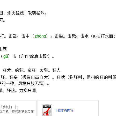
烈：炮火猛烈｜攻势猛烈。
可。
击打。击鼓。击中（
zhòng
）。击破。击毙。击水（a.拍打水面；
击西。
（
gǔ
）击（亦作“摩肩击毂”）。
：狂犬。疯狂。癫狂。发狂。狂人。
轻狂。狂妄（极端自高自大）。狂吠（狗狂叫，借指疯狂的叫
书的一种，风格狂放无羁）。
飙。狂热。力挽狂澜。
试手机扫一扫
下载本页内容
你手机上继续浏览此页面