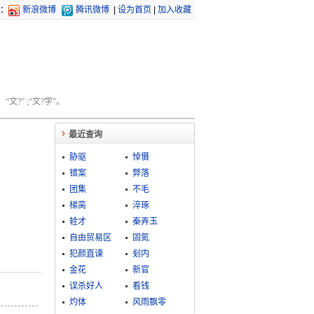
：
新浪微博
腾讯微博
|
设为首页
|
加入收藏
文?” ;“文?学”。
最近查询
胁驱
悼慑
错案
弊落
团集
不毛
梯脔
淬琢
辁才
秦弄玉
自由贸易区
固氮
犯颜直谏
刬内
金花
新官
误杀好人
看钱
灼体
风雨飘零