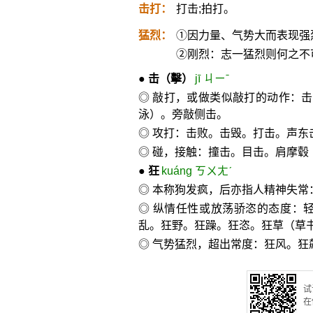
击打：
打击;拍打。
猛烈：
①因力量、气势大而表现强
②刚烈：志一猛烈则何之不
●
击
（擊）
jī ㄐㄧˉ
◎ 敲打，或做类似敲打的动作：
泳）。旁敲侧击。
◎ 攻打：击败。击毁。打击。声东
◎ 碰，接触：撞击。目击。肩摩毂
●
狂
kuáng ㄎㄨㄤˊ
◎ 本称狗发疯，后亦指人精神失常
◎ 纵情任性或放荡骄恣的态度：
乱。狂野。狂躁。狂恣。狂草（草
◎ 气势猛烈，超出常度：狂风。狂
试
在