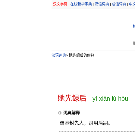
汉文学网
|
在线新华字典
|
汉语词典
|
成语词典
|
中
汉语词典
>
貤先録后的解释
貤先録后
yí xiān lù hòu
词典解释
谓貤封先人，录用后嗣。