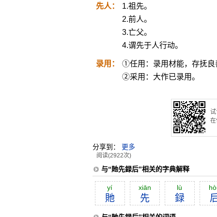
先人：
1.祖先。
2.前人。
3.亡父。
4.谓先于人行动。
录用：
①任用：录用材能，存抚良
②采用：大作已录用。
试
在
分享到：
更多
阅读(2922次)
与“貤先録后”相关的字典解释
yí
xiān
lù
hò
貤
先
録