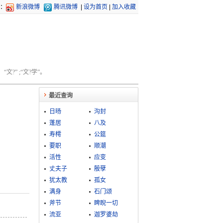
：
新浪微博
腾讯微博
|
设为首页
|
加入收藏
文?” ;“文?学”。
最近查询
日旸
沟封
蓬居
八及
寿樗
公筵
要职
顺潮
活性
应变
丈夫子
殷孽
犹太教
孤女
满身
石门颂
斧节
睥睨一切
流亚
迦罗婆劫