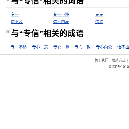
与“专信”相关的词语
专一
专一不移
专专
信不及
信不由衷
信义
与“专信”相关的成语
专一不移
专心一志
专心一意
专心一致
专心向公
信不
|
|
关于我们
联系方式
粤ICP备1010