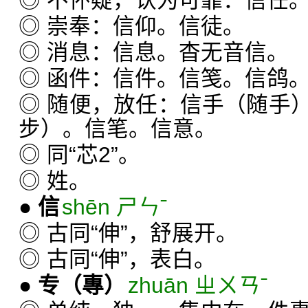
◎ 不怀疑，认为可靠：信任
◎ 崇奉：信仰。信徒。
◎ 消息：信息。杳无音信。
◎ 函件：信件。信笺。信鸽
◎ 随便，放任：信手（随手
步）。信笔。信意。
◎ 同“芯2”。
◎ 姓。
●
信
shēn ㄕㄣˉ
◎ 古同“伸”，舒展开。
◎ 古同“伸”，表白。
●
专
（專）
zhuān ㄓㄨㄢˉ