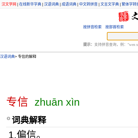
汉文学网
|
在线新华字典
|
汉语词典
|
成语词典
|
中文转拼音
|
文言文字典
|
繁体字转
按拼音检索
按部首检索
提示：
支持拼音查询，例：“wen xu
汉语词典
>
专信的解释
专信
zhuān xìn
词典解释
1.偏信。