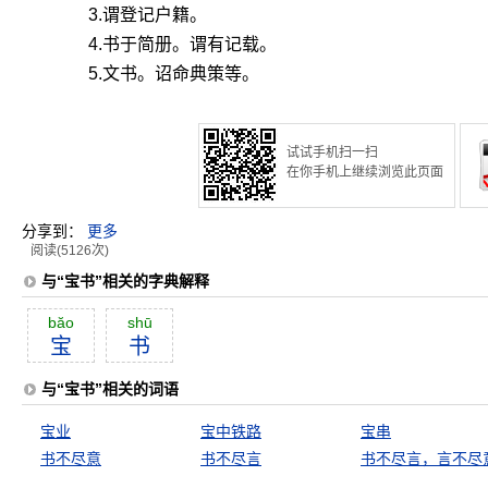
3.谓登记户籍。
4.书于简册。谓有记载。
5.文书。诏命典策等。
试试手机扫一扫
在你手机上继续浏览此页面
分享到：
更多
阅读(5126次)
与“宝书”相关的字典解释
băo
shū
宝
书
与“宝书”相关的词语
宝业
宝中铁路
宝串
书不尽意
书不尽言
书不尽言，言不尽