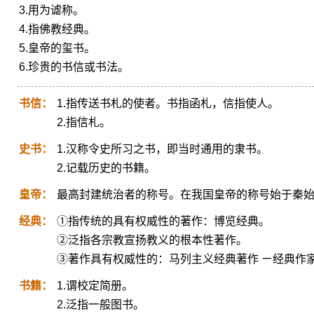
3.用为谑称。
4.指佛教经典。
5.皇帝的玺书。
6.珍贵的书信或书法。
书信：
1.指传送书札的使者。书指函札，信指使人。
2.指信札。
史书：
1.汉称令史所习之书，即当时通用的隶书。
2.记载历史的书籍。
皇帝：
最高封建统治者的称号。在我国皇帝的称号始于秦
经典：
①指传统的具有权威性的著作：博览经典。
②泛指各宗教宣扬教义的根本性著作。
③著作具有权威性的：马列主义经典著作 ㄧ经典作家
书籍：
1.谓校定简册。
2.泛指一般图书。