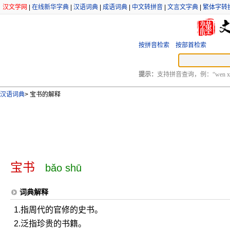
汉文学网
|
在线新华字典
|
汉语词典
|
成语词典
|
中文转拼音
|
文言文字典
|
繁体字转
按拼音检索
按部首检索
提示：
支持拼音查询，例：“wen xu
汉语词典
>
宝书的解释
宝书
bǎo shū
词典解释
1.指周代的官修的史书。
2.泛指珍贵的书籍。