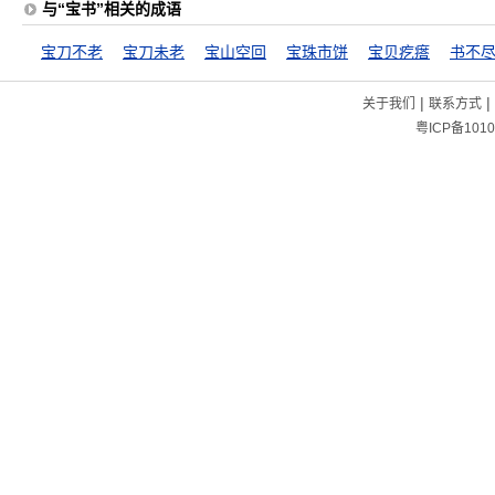
与“宝书”相关的成语
宝刀不老
宝刀未老
宝山空回
宝珠市饼
宝贝疙瘩
书不
|
|
关于我们
联系方式
粤ICP备1010