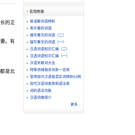
实用附录
易误解词语辨析
位长的正
表示看的词语
描写春天的词语（二）
重要。有
描写春天的词语（一）
汉语词语知识汇编（二）
汉语词语知识汇编（一）
汉语关联词大全
特殊领域相关词条一览表
都是北
常用现代汉语易混实词辨析63例
现代汉语词类表和语法表
词的语法功能
汉语词典简介
更多...