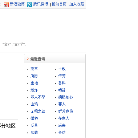
：
新浪微博
腾讯微博
|
设为首页
|
加入收藏
文?” ;“文?学”。
最近查询
熏草
土改
所愿
传芳
宝地
香料
爆炸
畅舒
罪人不孥
摘胆剜心
山鸡
罪人
无稽之谈
群芳竞艳
循俗
在家人
部分地区
反景
后来
熙载
长益