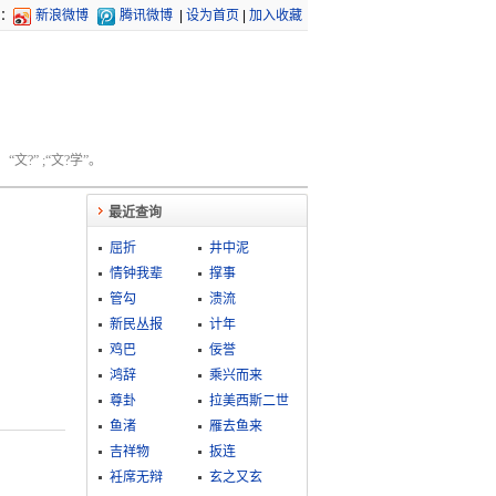
：
新浪微博
腾讯微博
|
设为首页
|
加入收藏
文?” ;“文?学”。
最近查询
屈折
井中泥
情钟我辈
撑事
管勾
溃流
新民丛报
计年
鸡巴
佞誉
鸿辞
乘兴而来
尊卦
拉美西斯二世
鱼渚
雁去鱼来
吉祥物
扳连
衽席无辩
玄之又玄