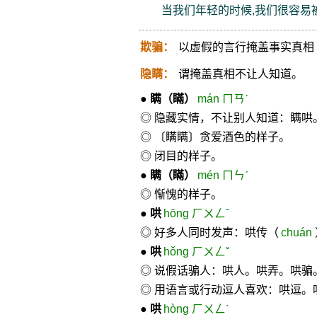
当我们年轻的时候,我们很容易
欺骗：
以虚假的言行掩盖事实真相
隐瞒：
谓掩盖真相不让人知道。
●
瞒
（瞞）
mán ㄇㄢˊ
◎ 隐藏实情，不让别人知道：瞒哄
◎ 〔瞒瞒〕贪爱酒色的样子。
◎ 闭目的样子。
●
瞒
（瞞）
mén ㄇㄣˊ
◎ 惭愧的样子。
●
哄
hōng ㄏㄨㄥˉ
◎ 好多人同时发声：哄传（
chuán
●
哄
hǒng ㄏㄨㄥˇ
◎ 说假话骗人：哄人。哄弄。哄骗
◎ 用语言或行动逗人喜欢：哄逗。
●
哄
hòng ㄏㄨㄥˋ