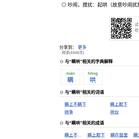
◎ 吵闹，搅扰：起哄（故意吵闹
试
在
分享到：
更多
阅读(4448次)
与“瞒哄”相关的字典解释
mán
hōng
瞒
哄
与“瞒哄”相关的词语
瞒上不瞒下
瞒上欺下
哄争
哄伙
与“瞒哄”相关的成语
瞒上不瞒下
瞒上欺下
瞒在鼓里
瞒