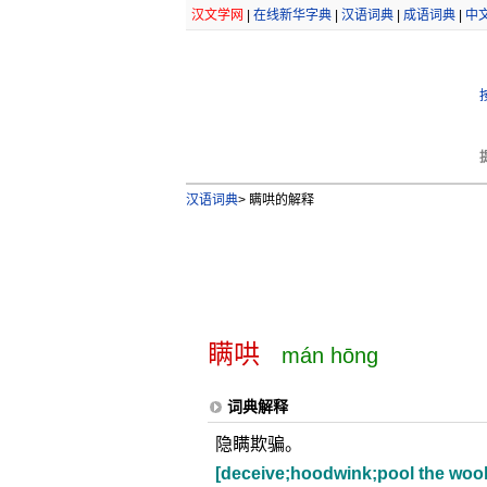
汉文学网
|
在线新华字典
|
汉语词典
|
成语词典
|
中
汉语词典
>
瞒哄的解释
瞒哄
mán hōng
词典解释
隐瞒欺骗。
[deceive;hoodwink;pool the wool 