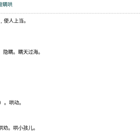
被瞒哄
﹐使人上当。
。隐瞒。瞒天过海。
）。哄动。
。
哄劝。哄小孩儿。