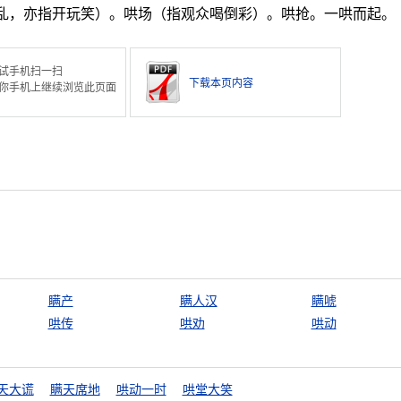
扰乱，亦指开玩笑）。哄场（指观众喝倒彩）。哄抢。一哄而起。
试手机扫一扫
下载本页内容
你手机上继续浏览此页面
瞒产
瞒人汉
瞒唬
哄传
哄劝
哄动
天大谎
瞒天席地
哄动一时
哄堂大笑