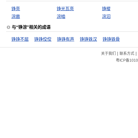
铮亮
铮光瓦亮
铮摐
淙凿
淙啮
淙汩
与“铮淙”相关的成语
铮铮不屈
铮铮佼佼
铮铮有声
铮铮铁汉
铮铮铁骨
|
|
关于我们
联系方式
粤ICP备1010