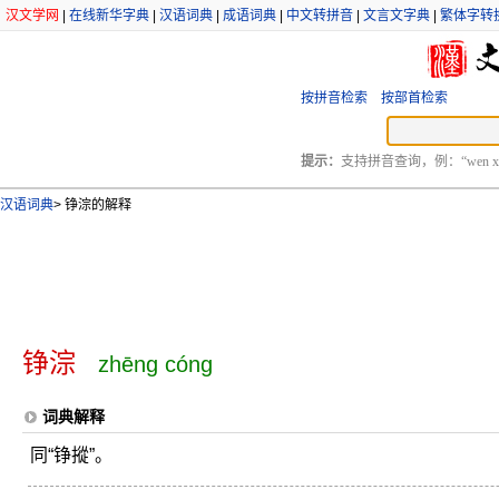
汉文学网
|
在线新华字典
|
汉语词典
|
成语词典
|
中文转拼音
|
文言文字典
|
繁体字转
按拼音检索
按部首检索
提示：
支持拼音查询，例：“wen xu
汉语词典
>
铮淙的解释
铮淙
zhēng cóng
词典解释
同“铮摐”。