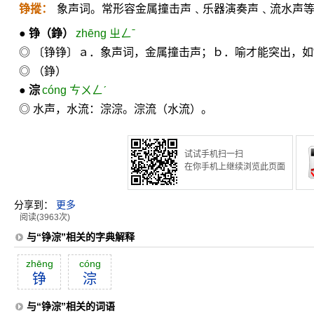
铮摐：
象声词。常形容金属撞击声﹑乐器演奏声﹑流水声
●
铮
（錚）
zhēng ㄓㄥˉ
◎ 〔铮铮〕ａ．象声词，金属撞击声；ｂ．喻才能突出，如“
◎ （錚）
●
淙
cóng ㄘㄨㄥˊ
◎ 水声，水流：淙淙。淙流（水流）。
试试手机扫一扫
在你手机上继续浏览此页面
分享到：
更多
阅读(3963次)
与“铮淙”相关的字典解释
zhēng
cóng
铮
淙
与“铮淙”相关的词语