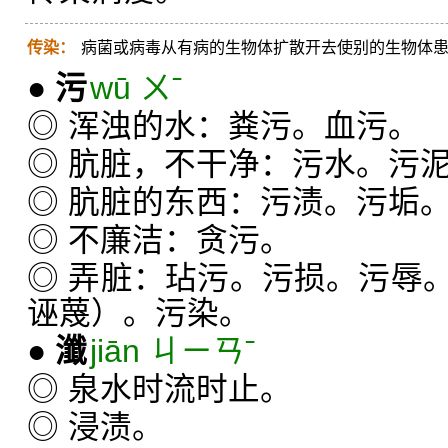
传染：
病菌或病毒从有病的生物体扩散开去使别的生物体
●
污
wū ㄨˉ
◎ 浑浊的水：粪污。血污。
◎ 肮脏，不干净：污水。污
◎ 肮脏的东西：污渍。污垢
◎ 不廉洁：贪污。
◎ 弄脏：玷污。污损。污辱
诬蔑）。污染。
●
瀸
jiān ㄐㄧㄢˉ
◎ 泉水时流时止。
◎ 浸渍。