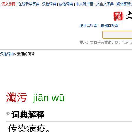
汉文学网
|
在线新华字典
|
汉语词典
|
成语词典
|
中文转拼音
|
文言文字典
|
繁体字转
按拼音检索
按部首检索
提示：
支持拼音查询，例：“wen xu
汉语词典
>
瀸污的解释
瀸污
jiān wū
词典解释
传染病疫。