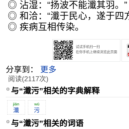
◎ 沾湿：“扬波不能瀸其羽。”
◎ 和洽：“瀸于民心，遂于四
◎ 疾病互相传染。
试试手机扫一扫
在你手机上继续浏览此页面
分享到：
更多
阅读(2117次)
与“瀸污”相关的字典解释
jiān
wū
瀸
污
与“瀸污”相关的词语