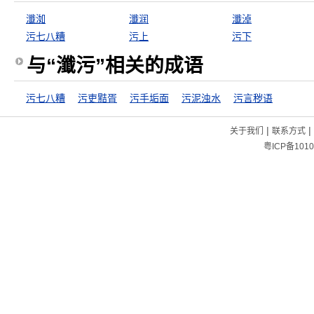
瀸洳
瀸润
瀸淖
污七八糟
污上
污下
与“瀸污”相关的成语
污七八糟
污吏黠胥
污手垢面
污泥浊水
污言秽语
|
|
关于我们
联系方式
粤ICP备1010