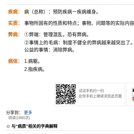
疾病：
病（总称）：预防疾病ㄧ疾病缠身。
实质：
事物所固有的性质和特点；事物、问题等的实际内
弊病：
①弊端：管理混乱，恐有弊病。
②事情上的毛病：制度不健全的弊病越来越突出了。 弊
公益的事情：消除弊病。
病体：
1.病躯。
2.指疾病。
试试手机扫一扫
在你手机上继续浏览此页面
分享到：
更多
阅读(1880次)
与“病质”相关的字典解释