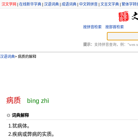
汉文学网
|
在线新华字典
|
汉语词典
|
成语词典
|
中文转拼音
|
文言文字典
|
繁体字转
按拼音检索
按部首检索
提示：
支持拼音查询，例：“wen xu
汉语词典
>
病质的解释
病质
bìng zhì
词典解释
1.犹病体。
2.疾病或弊病的实质。