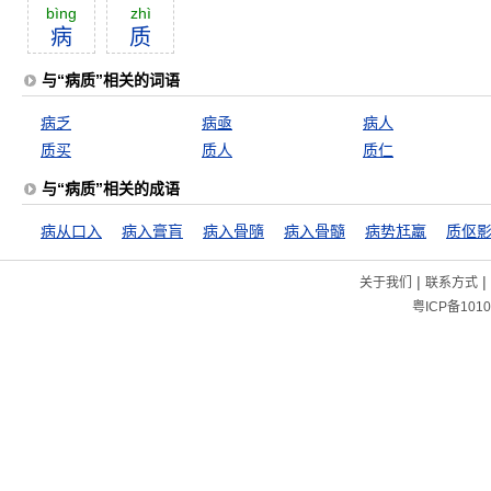
bìng
zhì
病
质
与“病质”相关的词语
病乏
病亟
病人
质买
质人
质仁
与“病质”相关的成语
病从口入
病入膏肓
病入骨隨
病入骨髓
病势尪羸
质伛
|
|
关于我们
联系方式
粤ICP备1010