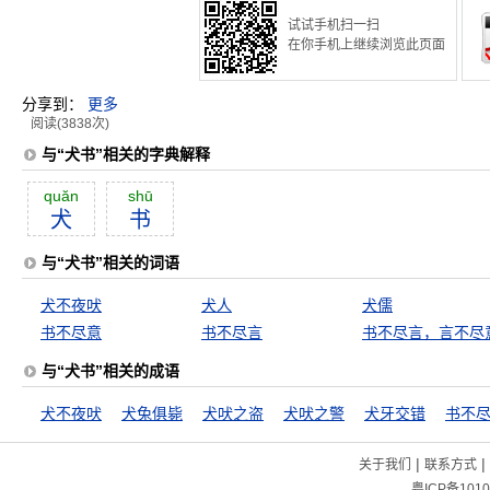
试试手机扫一扫
在你手机上继续浏览此页面
分享到：
更多
阅读(3838次)
与“犬书”相关的字典解释
quăn
shū
犬
书
与“犬书”相关的词语
犬不夜吠
犬人
犬儒
书不尽意
书不尽言
书不尽言，言不尽
与“犬书”相关的成语
犬不夜吠
犬兔俱毙
犬吠之盗
犬吠之警
犬牙交错
书不
|
|
关于我们
联系方式
粤ICP备1010