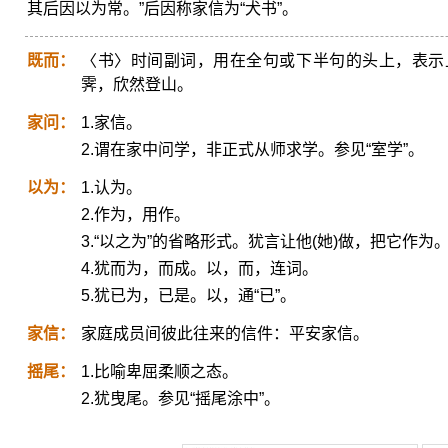
其后因以为常。”后因称家信为“犬书”。
既而：
〈书〉时间副词，用在全句或下半句的头上，表示
霁，欣然登山。
家问：
1.家信。
2.谓在家中问学，非正式从师求学。参见“室学”。
以为：
1.认为。
2.作为，用作。
3.“以之为”的省略形式。犹言让他(她)做，把它作为
4.犹而为，而成。以，而，连词。
5.犹已为，已是。以，通“已”。
家信：
家庭成员间彼此往来的信件：平安家信。
摇尾：
1.比喻卑屈柔顺之态。
2.犹曳尾。参见“摇尾涂中”。