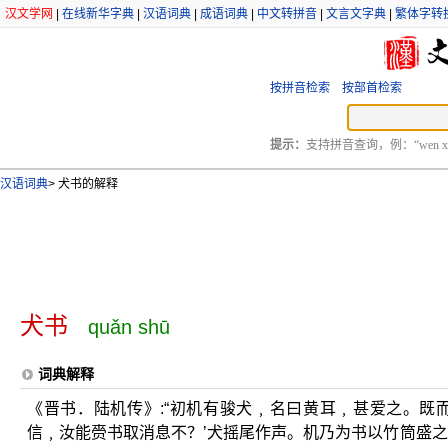
汉文学网
|
在线新华字典
|
汉语词典
|
成语词典
|
中文转拼音
|
文言文字典
|
繁体字转
按拼音检索
按部首检索
提示：
支持拼音查询，例：“wen xu
汉语词典
>
犬书的解释
犬书
quǎn shū
词典解释
《晋书．陆机传》:“初机有骏犬﹐名曰黄耳﹐甚爱之。既
信﹐汝能赍书取消息不？’犬摇尾作声。机乃为书以竹筒盛