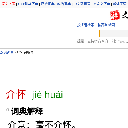
汉文学网
|
在线新华字典
|
汉语词典
|
成语词典
|
中文转拼音
|
文言文字典
|
繁体字转
按拼音检索
按部首检索
提示：
支持拼音查询，例：“wen xu
汉语词典
>
介怀的解释
介怀
jiè huái
词典解释
介意：毫不介怀。