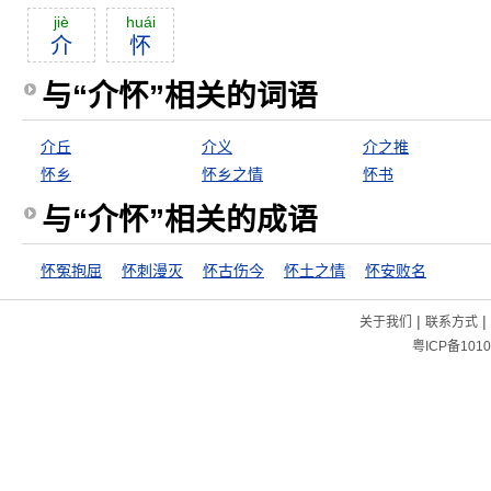
jiè
huái
介
怀
与“介怀”相关的词语
介丘
介义
介之推
怀乡
怀乡之情
怀书
与“介怀”相关的成语
怀冤抱屈
怀刺漫灭
怀古伤今
怀土之情
怀安败名
|
|
关于我们
联系方式
粤ICP备1010