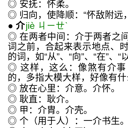
◎ 安抚：怀柔。
◎ 归向，使降顺：“怀敌附远
●
介
jiè ㄐㄧㄝˋ
◎ 在两者中间：介于两者之
词之前，合起来表示地点、
的词，如“从”、“向”、“在”、
◎ 这样，这么：像煞有介
的，多指大模大样，好像有什
◎ 放在心里：介意。介怀。
◎ 耿直：耿介。
◎ 甲：介胄。介壳。
◎ 个（用于人）：一介书生