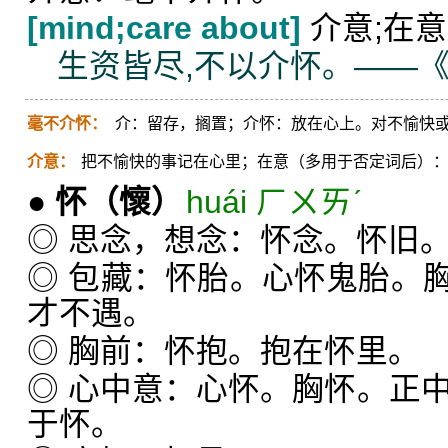
[mind;care about]
介意;在意
生资皆尽,不以介怀。——《
毫不介怀：
介：留存，搁置；介怀：放在心上。对不愉快
介意：
把不愉快的事记在心里；在意（多用于否定词后）
●
怀
（懷）
huái ㄏㄨㄞˊ
◎ 思念，想念：怀念。怀旧
◎ 包藏：怀胎。心怀鬼胎。
才不遇。
◎ 胸前：怀抱。抱在怀里。
◎ 心中意：心怀。胸怀。正
于怀。