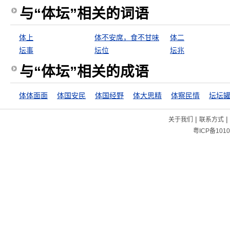
与“体坛”相关的词语
体上
体不安席，食不甘味
体二
坛事
坛位
坛兆
与“体坛”相关的成语
体体面面
体国安民
体国经野
体大思精
体察民情
坛坛
|
|
关于我们
联系方式
粤ICP备1010