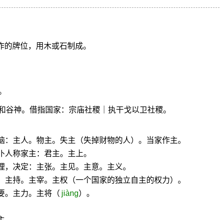
侯作的牌位，用木或石制成。
。
。
和谷神。借指国家：宗庙社稷｜执干戈以卫社稷。
首脑：主人。物主。失主（失掉财物的人）。当家作主。
仆人称家主：君主。主上。
理，决定：主张。主见。主意。主义。
主。主持。主宰。主权（一个国家的独立自主的权力）。
要。主力。主将（
jiàng
）。
主。