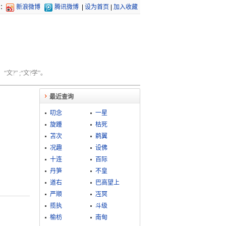
：
新浪微博
腾讯微博
|
设为首页
|
加入收藏
文?” ;“文?学”。
最近查询
叨念
一星
旋踵
枯死
苫次
鹈翼
况趣
设佛
十连
百际
丹笋
不皇
道右
巴高望上
严顺
冱冥
揽执
斗级
榆枋
南甸