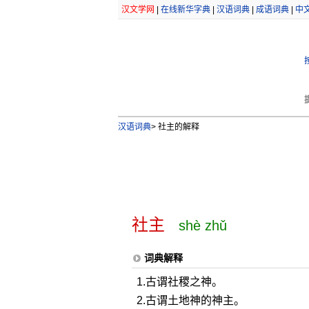
汉文学网
|
在线新华字典
|
汉语词典
|
成语词典
|
中
汉语词典
>
社主的解释
社主
shè zhǔ
词典解释
1.古谓社稷之神。
2.古谓土地神的神主。