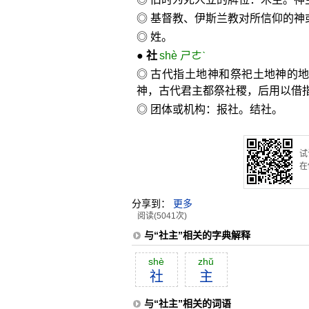
◎ 基督教、伊斯兰教对所信仰的神
◎ 姓。
●
社
shè ㄕㄜˋ
◎ 古代指土地神和祭祀土地神的地
神，古代君主都祭社稷，后用以借
◎ 团体或机构：报社。结社。
试
在
分享到：
更多
阅读(5041次)
与“社主”相关的字典解释
shè
zhŭ
社
主
与“社主”相关的词语