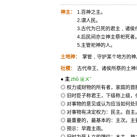
神主：
1.百神之主。
2.谓人民。
3.古代为已死的君主﹑诸
4.后民间亦立神主祭祀死者
5.主管祀神的人。
土地神：
掌管﹑守护某个地方的神
社稷：
古代帝王、诸侯所祭的土神
●
主
zhǔ ㄓㄨˇ
◎ 权力或财物的所有者，家庭的
◎ 旧时臣子称君王，下级称上级，
◎ 对事物的意见或认为应当如何处
◎ 对事物有决定权力：民主。自
◎ 最重要的，最基本的：主次。主
◎ 预示：早霞主雨。
◎ 旧时为死人立的牌位：木主。神