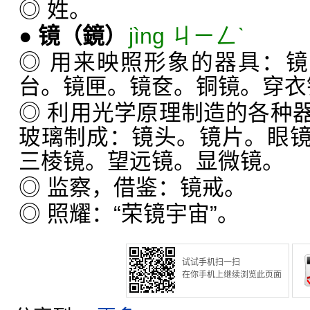
◎ 姓。
●
镜
（鏡）
jìng ㄐㄧㄥˋ
◎ 用来映照形象的器具：镜
台。镜匣。镜奁。铜镜。穿衣
◎ 利用光学原理制造的各种
玻璃制成：镜头。镜片。眼
三棱镜。望远镜。显微镜。
◎ 监察，借鉴：镜戒。
◎ 照耀：“荣镜宇宙”。
试试手机扫一扫
在你手机上继续浏览此页面