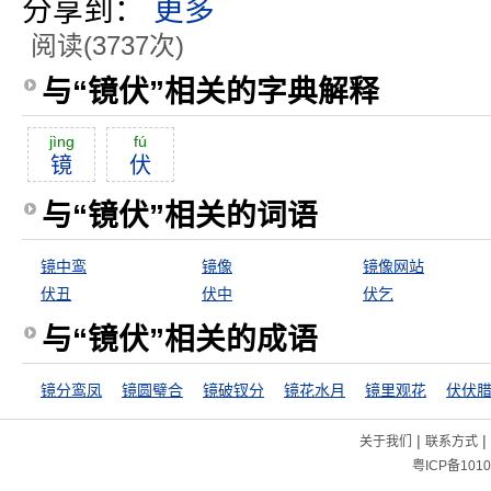
分享到：
更多
阅读(3737次)
与“镜伏”相关的字典解释
jìng
fú
镜
伏
与“镜伏”相关的词语
镜中鸾
镜像
镜像网站
伏丑
伏中
伏乞
与“镜伏”相关的成语
镜分鸾凤
镜圆璧合
镜破钗分
镜花水月
镜里观花
伏伏
|
|
关于我们
联系方式
粤ICP备1010