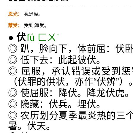
恩光：
犹恩泽。
蒙受：
受到;遭受。
●
伏
fú ㄈㄨˊ
◎ 趴，脸向下，体前屈：伏
◎ 低下去：此起彼伏。
◎ 屈服，承认错误或受到
（伏罪的供状，亦作“伏辨”）
◎ 使屈服：降伏。降龙伏虎
◎ 隐藏：伏兵。埋伏。
◎ 农历划分夏季最炎热的三
暑。伏天。