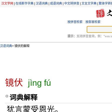
汉文学网
|
在线新华字典
|
汉语词典
|
成语词典
|
中文转拼音
|
文言文字典
|
繁体字转
按拼音检索
按部首检索
提示：
支持拼音查询，例：“wen xu
汉语词典
>
镜伏的解释
镜伏
jìng fú
词典解释
犹言蒙受恩光。