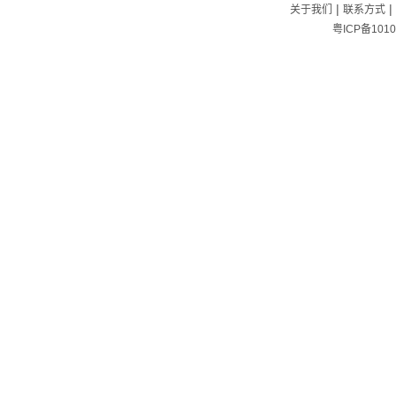
|
|
关于我们
联系方式
粤ICP备1010