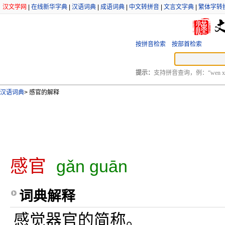
汉文学网
|
在线新华字典
|
汉语词典
|
成语词典
|
中文转拼音
|
文言文字典
|
繁体字转
按拼音检索
按部首检索
提示：
支持拼音查询，例：“wen xu
汉语词典
>
感官的解释
感官
gǎn guān
词典解释
感觉器官的简称。