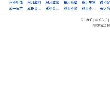
积不相能
积习成俗
积习成常
积习渐靡
积习生常
微不
成一家言
成也萧何败萧何
成也萧何，败也萧何
成事不说
成事不足，坏事有余
著之
|
|
关于我们
联系方式
粤ICP备1010