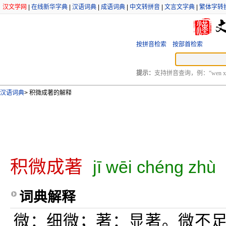
汉文学网
|
在线新华字典
|
汉语词典
|
成语词典
|
中文转拼音
|
文言文字典
|
繁体字转
按拼音检索
按部首检索
提示：
支持拼音查询，例：“wen xu
汉语词典
>
积微成著的解释
积微成著
jī wēi chéng zhù
词典解释
微：细微；著：显著。微不