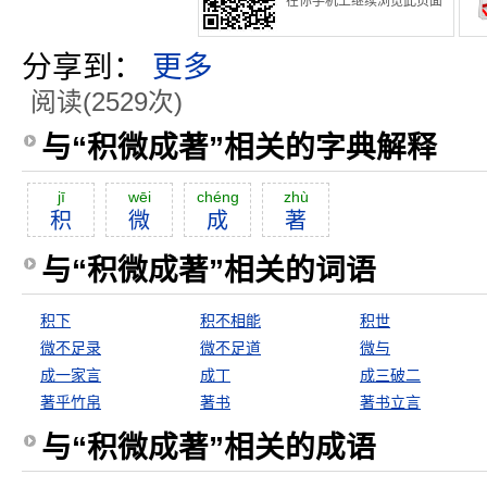
在你手机上继续浏览此页面
分享到：
更多
阅读(2529次)
与“积微成著”相关的字典解释
jī
wēi
chéng
zhù
积
微
成
著
与“积微成著”相关的词语
积下
积不相能
积世
微不足录
微不足道
微与
成一家言
成丁
成三破二
著乎竹帛
著书
著书立言
与“积微成著”相关的成语