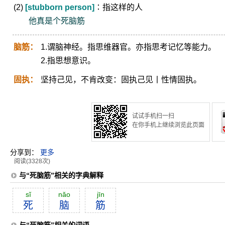
(2)
[stubborn person]
∶指这样的人
他真是个死脑筋
脑筋：
1.谓脑神经。指思维器官。亦指思考记忆等能力。
2.指思想意识。
固执：
坚持己见，不肯改变：固执己见丨性情固执。
试试手机扫一扫
在你手机上继续浏览此页面
分享到：
更多
阅读(3328次)
与“死脑筋”相关的字典解释
sĭ
năo
jīn
死
脑
筋