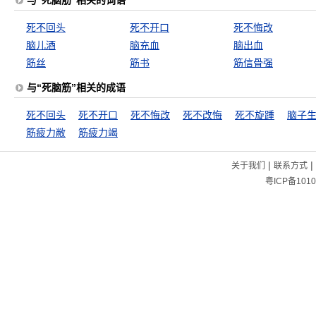
与“死脑筋”相关的词语
死不回头
死不开口
死不悔改
脑儿酒
脑充血
脑出血
筋丝
筋书
筋信骨强
与“死脑筋”相关的成语
死不回头
死不开口
死不悔改
死不改悔
死不旋踵
脑子
筋疲力敝
筋疲力竭
|
|
关于我们
联系方式
粤ICP备1010