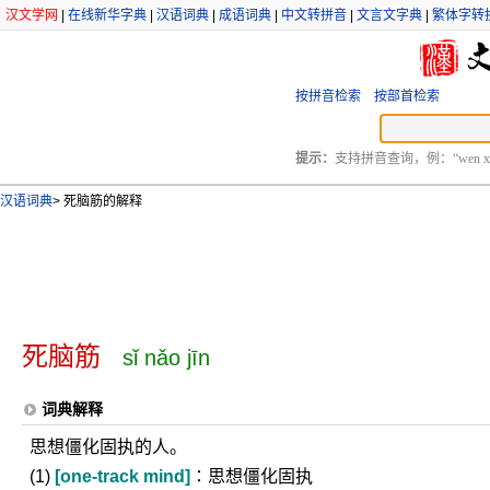
汉文学网
|
在线新华字典
|
汉语词典
|
成语词典
|
中文转拼音
|
文言文字典
|
繁体字转
按拼音检索
按部首检索
提示：
支持拼音查询，例：“wen xu
汉语词典
>
死脑筋的解释
死脑筋
sǐ nǎo jīn
词典解释
思想僵化固执的人。
(1)
[one-track mind]
∶思想僵化固执