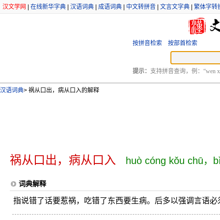
汉文学网
|
在线新华字典
|
汉语词典
|
成语词典
|
中文转拼音
|
文言文字典
|
繁体字转
按拼音检索
按部首检索
提示：
支持拼音查询，例：“wen xu
汉语词典
>
祸从口出，病从口入的解释
祸从口出，病从口入
huò cóng kǒu chū，bì
词典解释
指说错了话要惹祸，吃错了东西要生病。后多以强调言语必须