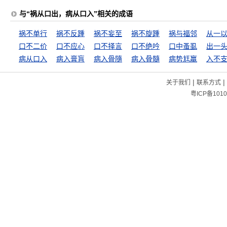
与“祸从口出，病从口入”相关的成语
祸不单行
祸不反踵
祸不妄至
祸不旋踵
祸与福邻
从一
口不二价
口不应心
口不择言
口不绝吟
口中蚤虱
出一
病从口入
病入膏肓
病入骨隨
病入骨髓
病势尪羸
入不
|
|
关于我们
联系方式
粤ICP备1010