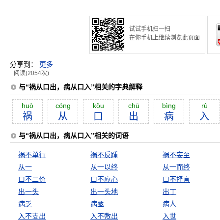
试试手机扫一扫
在你手机上继续浏览此页面
分享到：
更多
阅读(2054次)
与“祸从口出，病从口入”相关的字典解释
huò
cóng
kŏu
chū
bìng
rù
祸
从
口
出
病
入
与“祸从口出，病从口入”相关的词语
祸不单行
祸不反踵
祸不妄至
从一
从一以终
从一而终
口不二价
口不应心
口不择言
出一头
出一头地
出丁
病乏
病亟
病人
入不支出
入不敷出
入世