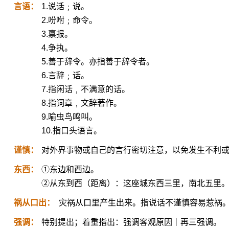
言语：
1.说话﹔说。
2.吩咐﹔命令。
3.禀报。
4.争执。
5.善于辞令。亦指善于辞令者。
6.言辞﹔话。
7.指闲话﹐不满意的话。
8.指词章﹐文辞著作。
9.喻虫鸟鸣叫。
10.指口头语言。
谨慎：
对外界事物或自己的言行密切注意，以免发生不利
东西：
①东边和西边。
②从东到西（距离）：这座城东西三里，南北五里
祸从口出：
灾祸从口里产生出来。指说话不谨慎容易惹祸
强调：
特别提出；着重指出：强调客观原因｜再三强调。