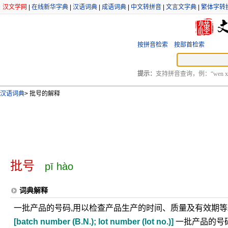
汉文学网
|
在线新华字典
|
汉语词典
|
成语词典
|
中文转拼音
|
文言文字典
|
繁体字转
按拼音检索
按部首检索
提示：
支持拼音查询，例：“wen xu
汉语词典
>
批号的解释
批号
pī hào
词典解释
一批产品的号码,用以检查产品生产的时间、质量及有效期等
[batch number (B.N.); lot number (lot no.)]
一批产品的号