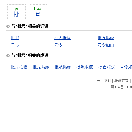
pī
hào
批
号
与“批号”相关的词语
批书
批亢抵巇
批亢捣虚
号丧
号令
号令如山
与“批号”相关的成语
批亢抵巇
批亢捣虚
批吭捣虚
批毛求疵
批砉导窾
号令
|
|
关于我们
联系方式
粤ICP备1010