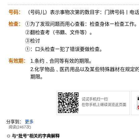
号码：
（号码儿）表示事物次第的数目字：门牌号码丨电
检查：
①为了发现问题而用心查看：检查身体ㄧ检查工作
②翻检查考（书籍、文件等）。
③检讨
①：口头检查ㄧ犯了错误要做检查。
有效期：
1.条约﹑合同等有效的期限。
2.化学物品﹑医药用品以及某些特殊器材在规定
期限。
试试手机扫一扫
在你手机上继续浏览此页面
分享到：
更多
阅读(2467次)
与“批号”相关的字典解释