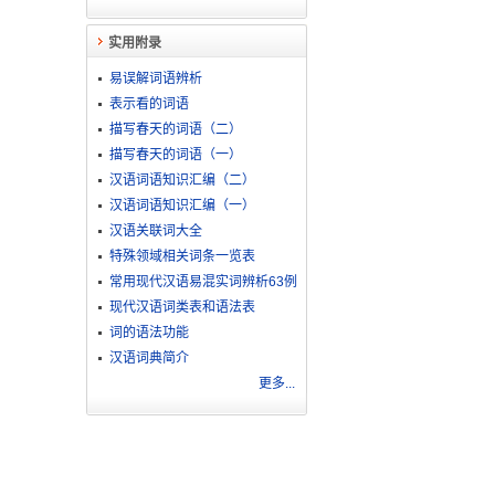
实用附录
易误解词语辨析
表示看的词语
描写春天的词语（二）
描写春天的词语（一）
汉语词语知识汇编（二）
汉语词语知识汇编（一）
汉语关联词大全
特殊领域相关词条一览表
常用现代汉语易混实词辨析63例
现代汉语词类表和语法表
词的语法功能
汉语词典简介
更多...