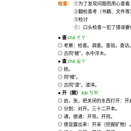
检查：
①为了发现问题而用心查看
②翻检查考（书籍、文件等
③检讨
①：口头检查ㄧ犯了错误要
●
查
chá ㄔㄚˊ
◎ 考察：检查。调查。查验。查访
◎ 古同“槎”，水中浮木。
●
查
zhā ㄓㄚˉ
◎ 姓。
◎ 同“楂”。
◎ 古同“渣”，渣滓。
●
开
（開）
kāi ㄎㄞˉ
◎ 启，张，把关闭的东西打开：开
◎ 分割：对开。三十二开本。
◎ 通，使通：开导。开窍。
◎ 使显露出来：开采（挖掘矿物）