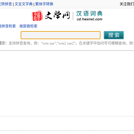
文转拼音
|
文言文字典
|
繁体字转换
关注我们
按拼音检索
按部首检索
提示：
支持拼音查询，例：“wen xue”;“wen2 xue2”。在关键字中加问号可模糊查询，例：“