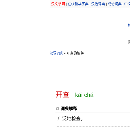
汉文学网
|
在线新华字典
|
汉语词典
|
成语词典
|
中
汉语词典
>
开查的解释
开查
kāi chá
词典解释
广泛地检查。