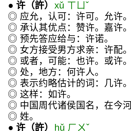
●
许
（許）
xǔ ㄒㄩˇ
◎ 应允，认可：许可。允许
◎ 承认其优点：赞许。嘉许
◎ 预先答应给与：许诺。
◎ 女方接受男方求亲：许配
◎ 或者，可能：也许。或许
◎ 处，地方：何许人。
◎ 表示约略估计的词：几许
◎ 这样：如许。
◎ 中国周代诸侯国名，在今
◎ 姓。
●
许
（許）
hǔ ㄏㄨˇ