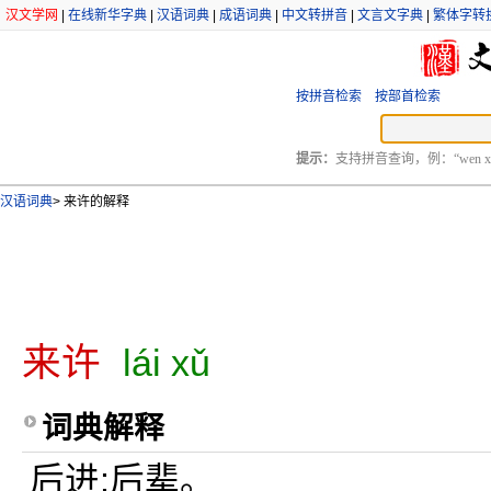
汉文学网
|
在线新华字典
|
汉语词典
|
成语词典
|
中文转拼音
|
文言文字典
|
繁体字转
按拼音检索
按部首检索
提示：
支持拼音查询，例：“wen xu
汉语词典
>
来许的解释
来许
lái xǔ
词典解释
后进;后辈。