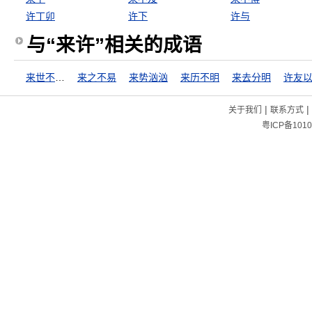
许丁卯
许下
许与
与“来许”相关的成语
来世不可待
来之不易
来势汹汹
来历不明
来去分明
许友
|
|
关于我们
联系方式
粤ICP备1010