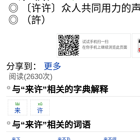
◎ 〔许许〕众人共同用力的
◎ （許）
试试手机扫一扫
在你手机上继续浏览此页面
分享到：
更多
阅读(2630次)
与“来许”相关的字典解释
lái
xŭ
来
许
与“来许”相关的词语
来下
来不及
来不得