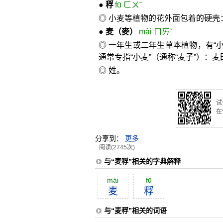
●
稃
fū ㄈㄨˉ
◎ 小麦等植物的花外面包着的硬壳
●
麦
（麥）
mài ㄇㄞˋ
◎ 一年生或二年生草本植物，有“小
通常专指“小麦”（通称“麦子”）
◎ 姓。
试
在
分享到：
更多
阅读(2745次)
与“麦稃”相关的字典解释
mài
fū
麦
稃
与“麦稃”相关的词语