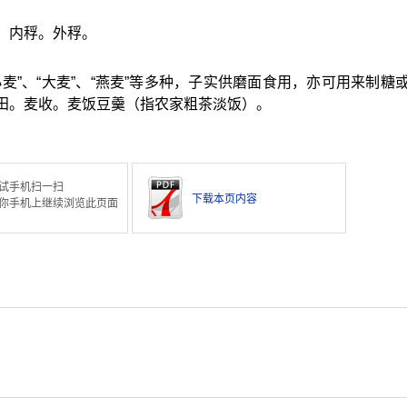
：内稃。外稃。
麦”、“大麦”、“燕麦”等多种，子实供磨面食用，亦可用来制糖
：麦田。麦收。麦饭豆羹（指农家粗茶淡饭）。
试手机扫一扫
下载本页内容
你手机上继续浏览此页面