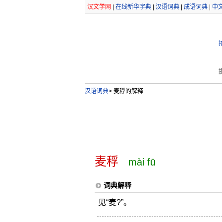
汉文学网
|
在线新华字典
|
汉语词典
|
成语词典
|
中
汉语词典
>
麦稃的解释
麦稃
mài fū
词典解释
见“麦?”。