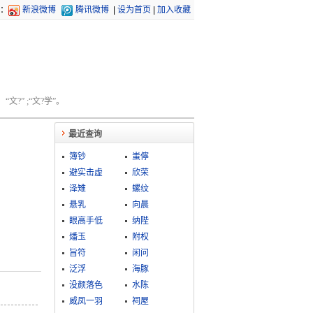
：
新浪微博
腾讯微博
|
设为首页
|
加入收藏
文?” ;“文?学”。
最近查询
簿钞
蚩儜
避实击虚
欣荣
泽雉
螺纹
悬乳
向晨
眼高手低
纳陛
燔玉
附权
旨符
闲问
泛浮
海豚
没颜落色
水陈
威凤一羽
祠屋