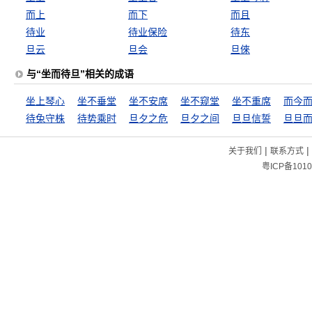
而上
而下
而且
待业
待业保险
待东
旦云
旦会
旦倈
与“坐而待旦”相关的成语
坐上琴心
坐不垂堂
坐不安席
坐不窥堂
坐不重席
而今
待兔守株
待势乘时
旦夕之危
旦夕之间
旦旦信誓
旦旦
|
|
关于我们
联系方式
粤ICP备1010