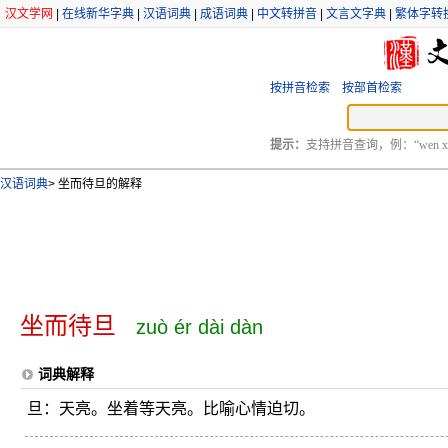
汉文学网
|
在线新华字典
|
汉语词典
|
成语词典
|
中文转拼音
|
文言文字典
|
繁体字转
按拼音检索
按部首检索
提示：
支持拼音查询，例：“wen xu
汉语词典
>
坐而待旦的解释
坐而待旦
zuò ér dài dàn
词典解释
旦：天亮。坐着等天亮。比喻心情迫切。