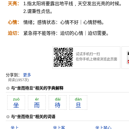
天亮：
1.指太阳将要露出地平线﹐天空发出光亮的时候。
2.谓秉性贞信。
心情：
情绪；感情状态：心情不好｜心情舒畅。
迫切：
紧急得不能等待：迫切的心情｜迫切需要。
试试手机扫一扫
在你手机上继续浏览此页面
分享到：
更多
阅读(1957次)
与“坐而待旦”相关的字典解释
zuò
ér
dài
dàn
坐
而
待
旦
与“坐而待旦”相关的词语
坐上
坐上客
坐上琴心