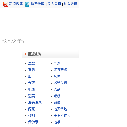
：
新浪微博
腾讯微博
|
设为首页
|
加入收藏
文?” ;“文?学”。
最近查询
潜款
严烈
驾肩
沉谋研虑
出手
凡体
去取
迷途失偶
电线
谋猷
适莫
嶚峣
没头没尾
懿徽
闪亮
擂天倒地
齐祠
平生不作亏心事，夜半敲门不吃惊
做佛事
擂堆