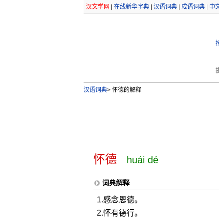
汉文学网
|
在线新华字典
|
汉语词典
|
成语词典
|
中
汉语词典
>
怀德的解释
怀德
huái dé
词典解释
1.感念恩德。
2.怀有德行。