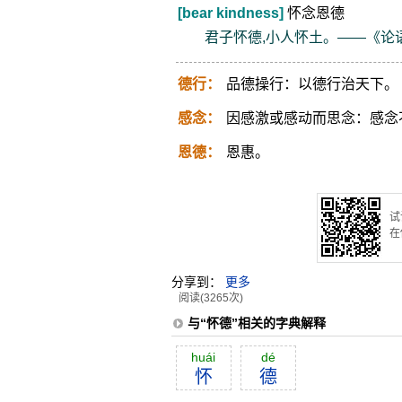
[bear kindness]
怀念恩德
君子怀德,小人怀土。——《论
德行：
品德操行：以德行治天下。
感念：
因感激或感动而思念：感念
恩德：
恩惠。
试
在
分享到：
更多
阅读(3265次)
与“怀德”相关的字典解释
huái
dé
怀
德